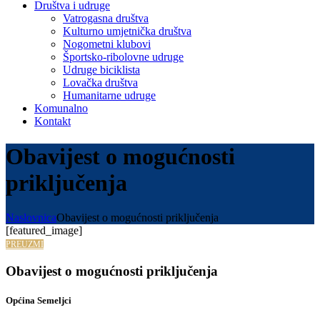
Društva i udruge
Vatrogasna društva
Kulturno umjetnička društva
Nogometni klubovi
Športsko-ribolovne udruge
Udruge biciklista
Lovačka društva
Humanitarne udruge
Komunalno
Kontakt
Obavijest o mogućnosti
priključenja
Naslovnica
Obavijest o mogućnosti priključenja
[featured_image]
PREUZMI
Obavijest o mogućnosti priključenja
Općina Semeljci