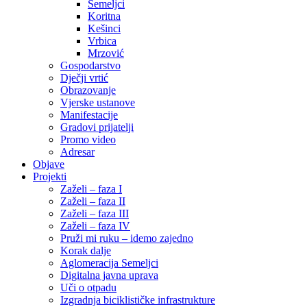
Semeljci
Koritna
Kešinci
Vrbica
Mrzović
Gospodarstvo
Dječji vrtić
Obrazovanje
Vjerske ustanove
Manifestacije
Gradovi prijatelji
Promo video
Adresar
Objave
Projekti
Zaželi – faza I
Zaželi – faza II
Zaželi – faza III
Zaželi – faza IV
Pruži mi ruku – idemo zajedno
Korak dalje
Aglomeracija Semeljci
Digitalna javna uprava
Uči o otpadu
Izgradnja biciklističke infrastrukture