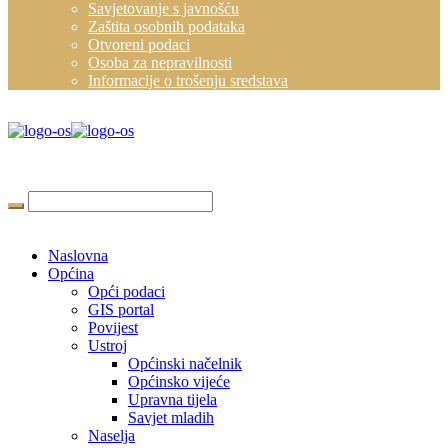
Savjetovanje s javnošću
Zaštita osobnih podataka
Otvoreni podaci
Osoba za nepravilnosti
Informacije o trošenju sredstava
Naslovna
Općina
Opći podaci
GIS portal
Povijest
Ustroj
Općinski načelnik
Općinsko vijeće
Upravna tijela
Savjet mladih
Naselja