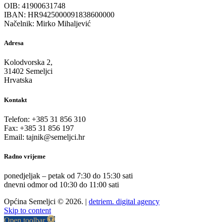
OIB: 41900631748
IBAN: HR9425000091838600000
Načelnik: Mirko Mihaljević
Adresa
Kolodvorska 2,
31402 Semeljci
Hrvatska
Kontakt
Telefon: +385 31 856 310
Fax: +385 31 856 197
Email: tajnik@semeljci.hr
Radno vrijeme
ponedjeljak – petak od 7:30 do 15:30 sati
dnevni odmor od 10:30 do 11:00 sati
Općina Semeljci © 2026. |
detriem. digital agency
Skip to content
Open toolbar