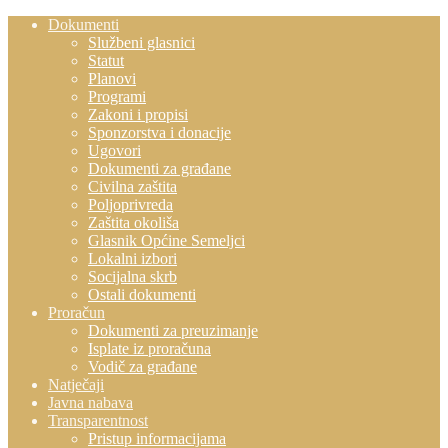
Dokumenti
Službeni glasnici
Statut
Planovi
Programi
Zakoni i propisi
Sponzorstva i donacije
Ugovori
Dokumenti za građane
Civilna zaštita
Poljoprivreda
Zaštita okoliša
Glasnik Općine Semeljci
Lokalni izbori
Socijalna skrb
Ostali dokumenti
Proračun
Dokumenti za preuzimanje
Isplate iz proračuna
Vodič za građane
Natječaji
Javna nabava
Transparentnost
Pristup informacijama