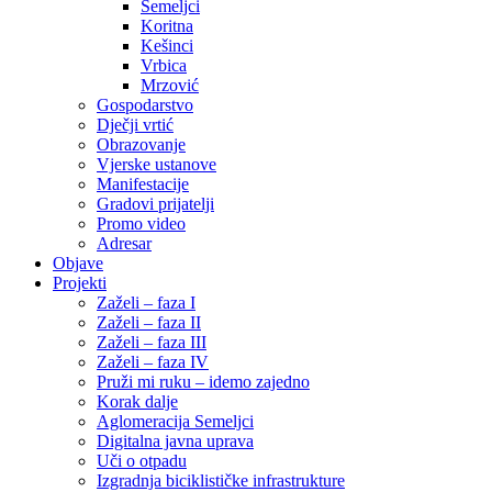
Semeljci
Koritna
Kešinci
Vrbica
Mrzović
Gospodarstvo
Dječji vrtić
Obrazovanje
Vjerske ustanove
Manifestacije
Gradovi prijatelji
Promo video
Adresar
Objave
Projekti
Zaželi – faza I
Zaželi – faza II
Zaželi – faza III
Zaželi – faza IV
Pruži mi ruku – idemo zajedno
Korak dalje
Aglomeracija Semeljci
Digitalna javna uprava
Uči o otpadu
Izgradnja biciklističke infrastrukture