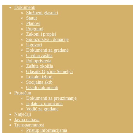
Dokumenti
Službeni glasnici
Statut
Planovi
Programi
Zakoni i propisi
Sponzorstva i donacije
Ugovori
Dokumenti za građane
Civilna zaštita
Poljoprivreda
Zaštita okoliša
Glasnik Općine Semeljci
Lokalni izbori
Socijalna skrb
Ostali dokumenti
Proračun
Dokumenti za preuzimanje
Isplate iz proračuna
Vodič za građane
Natječaji
Javna nabava
Transparentnost
Pristup informacijama