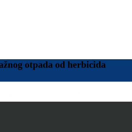
ažnog otpada od herbicida