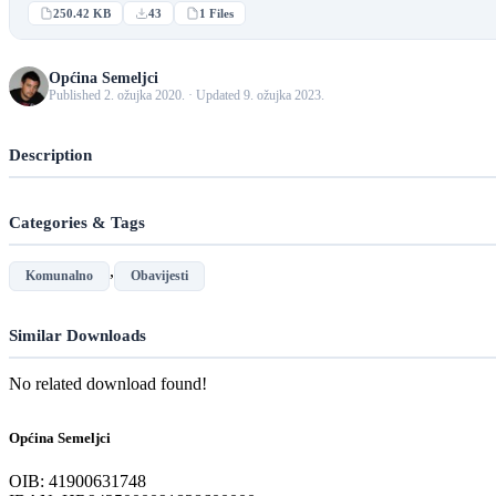
250.42 KB
43
1 Files
Općina Semeljci
Published 2. ožujka 2020. · Updated 9. ožujka 2023.
Description
Categories & Tags
,
Komunalno
Obavijesti
Similar Downloads
No related download found!
Općina Semeljci
OIB: 41900631748