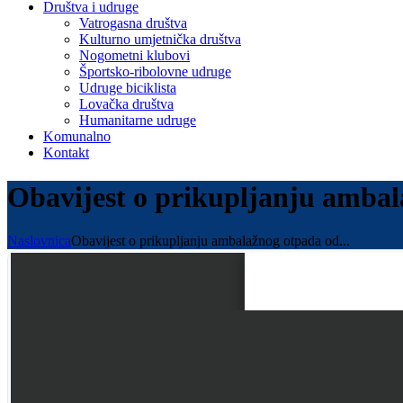
Društva i udruge
Vatrogasna društva
Kulturno umjetnička društva
Nogometni klubovi
Športsko-ribolovne udruge
Udruge biciklista
Lovačka društva
Humanitarne udruge
Komunalno
Kontakt
Obavijest o prikupljanju ambal
Naslovnica
Obavijest o prikupljanju ambalažnog otpada od...