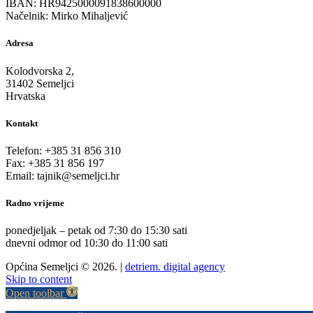
IBAN: HR9425000091838600000
Načelnik: Mirko Mihaljević
Adresa
Kolodvorska 2,
31402 Semeljci
Hrvatska
Kontakt
Telefon: +385 31 856 310
Fax: +385 31 856 197
Email: tajnik@semeljci.hr
Radno vrijeme
ponedjeljak – petak od 7:30 do 15:30 sati
dnevni odmor od 10:30 do 11:00 sati
Općina Semeljci © 2026. |
detriem. digital agency
Skip to content
Open toolbar