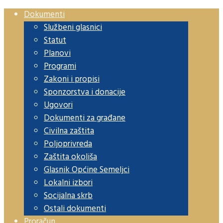
Dokumenti
Službeni glasnici
Statut
Planovi
Programi
Zakoni i propisi
Sponzorstva i donacije
Ugovori
Dokumenti za građane
Civilna zaštita
Poljoprivreda
Zaštita okoliša
Glasnik Općine Semeljci
Lokalni izbori
Socijalna skrb
Ostali dokumenti
Proračun