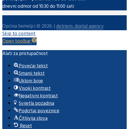
dnevni odmor od 10:30 do 11:00 sati
Općina Semeljci © 2026. |
detriem. digital agency
Skip to content
Open toolbar
Alati za pristupačnost
Povećaj tekst
Smanji tekst
Ukloni boje
Visoki kontrast
Negativni kontrast
Svijetla pozadina
Podcrtaj poveznice
Čitljivija slova
Reset