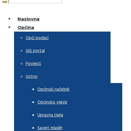
Naslovna
Općina
Opći podaci
GIS portal
Povijest
Ustroj
Općinski načelnik
Općinsko vijeće
Upravna tijela
Savjet mladih