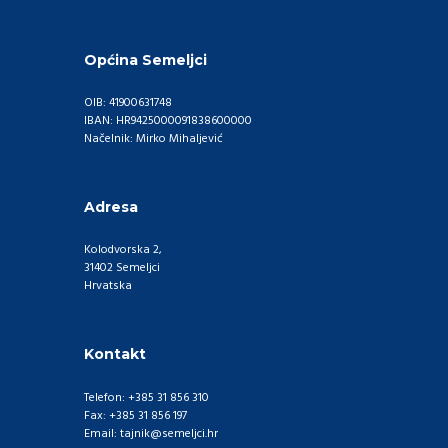
Općina Semeljci
OIB: 41900631748
IBAN: HR9425000091838600000
Načelnik: Mirko Mihaljević
Adresa
Kolodvorska 2,
31402 Semeljci
Hrvatska
Kontakt
Telefon: +385 31 856 310
Fax: +385 31 856 197
Email: tajnik@semeljci.hr