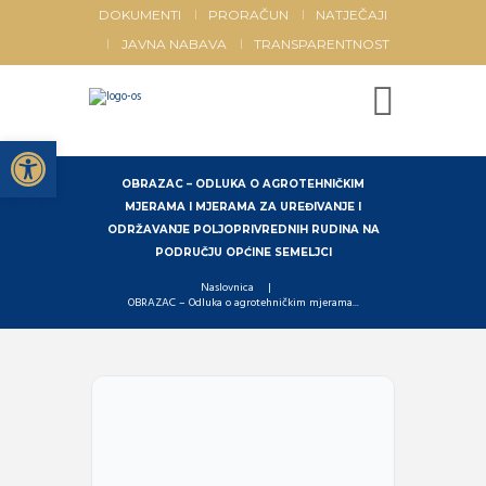
DOKUMENTI
PRORAČUN
NATJEČAJI
JAVNA NABAVA
TRANSPARENTNOST
Open toolbar
OBRAZAC – ODLUKA O AGROTEHNIČKIM
MJERAMA I MJERAMA ZA UREĐIVANJE I
ODRŽAVANJE POLJOPRIVREDNIH RUDINA NA
PODRUČJU OPĆINE SEMELJCI
Naslovnica
OBRAZAC – Odluka o agrotehničkim mjerama...