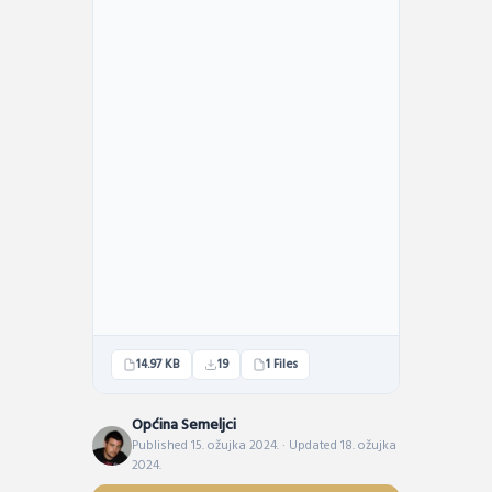
14.97 KB
19
1 Files
Općina Semeljci
Published 15. ožujka 2024. · Updated 18. ožujka
2024.