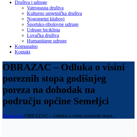
Društva i udruge
Vatrogasna društva
Kulturno umjetnička društva
Nogometni klubovi
Športsko-ribolovne udruge
Udruge biciklista
Lovačka društva
Humanitarne udruge
Komunalno
Kontakt
OBRAZAC – Odluka o visini
poreznih stopa godišnjeg
poreza na dohodak na
području općine Semeljci
Naslovnica
OBRAZAC – Odluka o visini poreznih stopa...