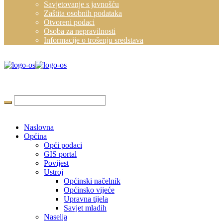
Savjetovanje s javnošću
Zaštita osobnih podataka
Otvoreni podaci
Osoba za nepravilnosti
Informacije o trošenju sredstava
Naslovna
Općina
Opći podaci
GIS portal
Povijest
Ustroj
Općinski načelnik
Općinsko vijeće
Upravna tijela
Savjet mladih
Naselja