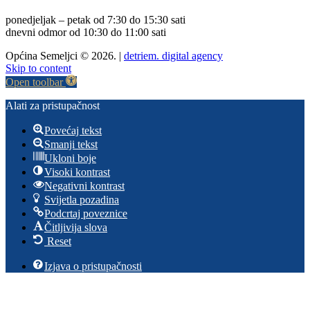
ponedjeljak – petak od 7:30 do 15:30 sati
dnevni odmor od 10:30 do 11:00 sati
Općina Semeljci © 2026. |
detriem. digital agency
Skip to content
Open toolbar
Alati za pristupačnost
Povećaj tekst
Smanji tekst
Ukloni boje
Visoki kontrast
Negativni kontrast
Svijetla pozadina
Podcrtaj poveznice
Čitljivija slova
Reset
Izjava o pristupačnosti