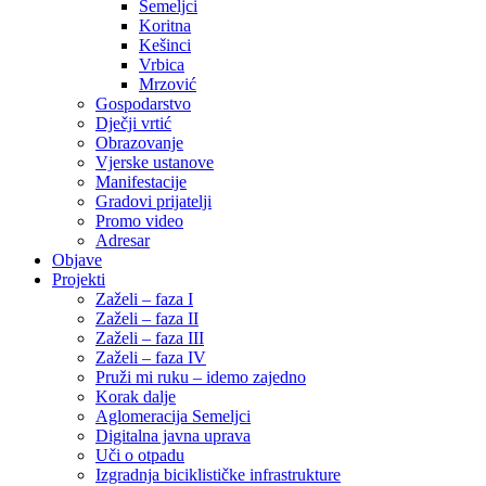
Semeljci
Koritna
Kešinci
Vrbica
Mrzović
Gospodarstvo
Dječji vrtić
Obrazovanje
Vjerske ustanove
Manifestacije
Gradovi prijatelji
Promo video
Adresar
Objave
Projekti
Zaželi – faza I
Zaželi – faza II
Zaželi – faza III
Zaželi – faza IV
Pruži mi ruku – idemo zajedno
Korak dalje
Aglomeracija Semeljci
Digitalna javna uprava
Uči o otpadu
Izgradnja biciklističke infrastrukture