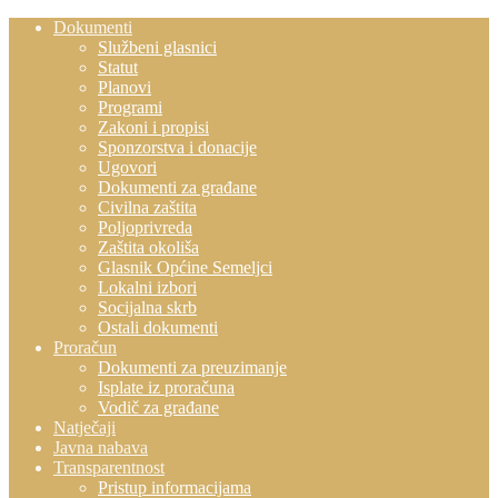
Dokumenti
Službeni glasnici
Statut
Planovi
Programi
Zakoni i propisi
Sponzorstva i donacije
Ugovori
Dokumenti za građane
Civilna zaštita
Poljoprivreda
Zaštita okoliša
Glasnik Općine Semeljci
Lokalni izbori
Socijalna skrb
Ostali dokumenti
Proračun
Dokumenti za preuzimanje
Isplate iz proračuna
Vodič za građane
Natječaji
Javna nabava
Transparentnost
Pristup informacijama