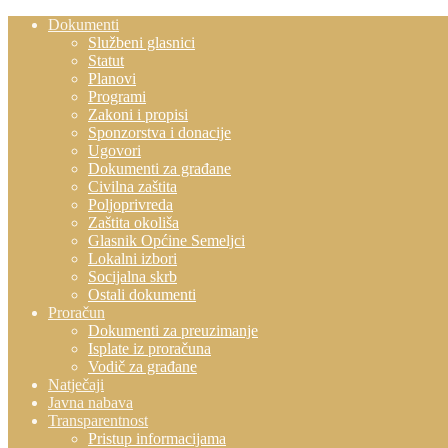
Dokumenti
Službeni glasnici
Statut
Planovi
Programi
Zakoni i propisi
Sponzorstva i donacije
Ugovori
Dokumenti za građane
Civilna zaštita
Poljoprivreda
Zaštita okoliša
Glasnik Općine Semeljci
Lokalni izbori
Socijalna skrb
Ostali dokumenti
Proračun
Dokumenti za preuzimanje
Isplate iz proračuna
Vodič za građane
Natječaji
Javna nabava
Transparentnost
Pristup informacijama