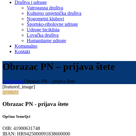
Društva i udruge
Vatrogasna društva
Kulturno umjetnička društva
Nogometni klubovi
Športsko-ribolovne udruge
Udruge biciklista
Lovačka društva
Humanitarne udruge
Komunalno
Kontakt
Obrazac PN – prijava štete
Naslovnica
Obrazac PN – prijava štete
[featured_image]
PREUZMI
Obrazac PN - prijava štete
Općina Semeljci
OIB: 41900631748
IBAN: HR9425000091838600000