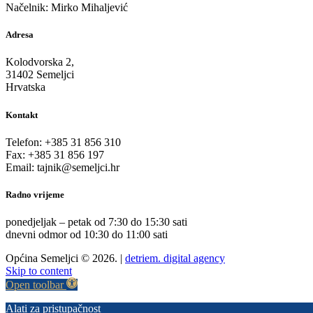
Načelnik: Mirko Mihaljević
Adresa
Kolodvorska 2,
31402 Semeljci
Hrvatska
Kontakt
Telefon: +385 31 856 310
Fax: +385 31 856 197
Email: tajnik@semeljci.hr
Radno vrijeme
ponedjeljak – petak od 7:30 do 15:30 sati
dnevni odmor od 10:30 do 11:00 sati
Općina Semeljci © 2026. |
detriem. digital agency
Skip to content
Open toolbar
Alati za pristupačnost