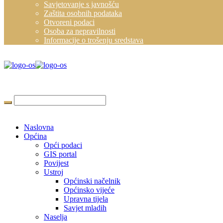
Savjetovanje s javnošću
Zaštita osobnih podataka
Otvoreni podaci
Osoba za nepravilnosti
Informacije o trošenju sredstava
Naslovna
Općina
Opći podaci
GIS portal
Povijest
Ustroj
Općinski načelnik
Općinsko vijeće
Upravna tijela
Savjet mladih
Naselja