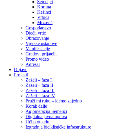
Semeljci
Koritna
Kešinci
Vrbica
Mrzović
Gospodarstvo
Dječji vrtić
Obrazovanje
Vjerske ustanove
Manifestacije
Gradovi prijatelji
Promo video
Adresar
Objave
Projekti
Zaželi – faza I
Zaželi – faza II
Zaželi – faza III
Zaželi – faza IV
Pruži mi ruku – idemo zajedno
Korak dalje
Aglomeracija Semeljci
Digitalna javna uprava
Uči o otpadu
Izgradnja biciklističke infrastrukture