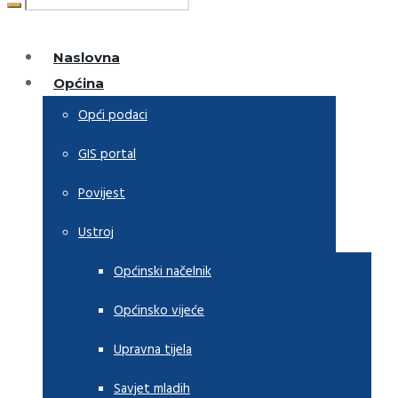
Naslovna
Općina
Opći podaci
GIS portal
Povijest
Ustroj
Općinski načelnik
Općinsko vijeće
Upravna tijela
Savjet mladih