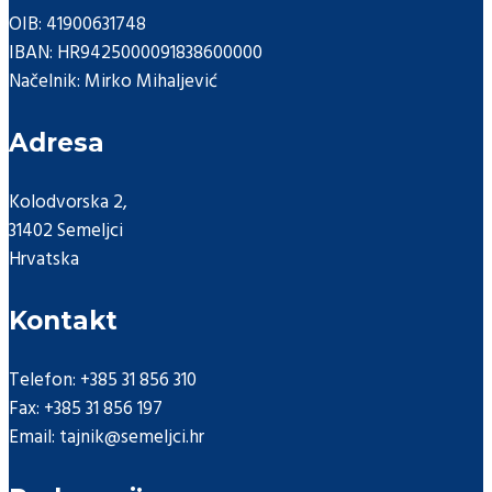
OIB: 41900631748
IBAN: HR9425000091838600000
Načelnik: Mirko Mihaljević
Adresa
Kolodvorska 2,
31402 Semeljci
Hrvatska
Kontakt
Telefon: +385 31 856 310
Fax: +385 31 856 197
Email: tajnik@semeljci.hr