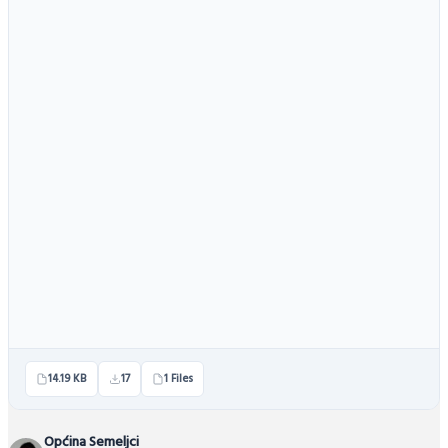
14.19 KB
17
1 Files
Općina Semeljci