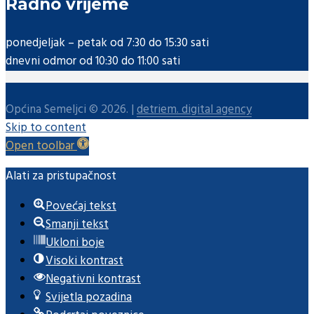
Radno vrijeme
ponedjeljak – petak od 7:30 do 15:30 sati
dnevni odmor od 10:30 do 11:00 sati
Općina Semeljci © 2026. |
detriem. digital agency
Skip to content
Open toolbar
Alati za pristupačnost
Povećaj tekst
Smanji tekst
Ukloni boje
Visoki kontrast
Negativni kontrast
Svijetla pozadina