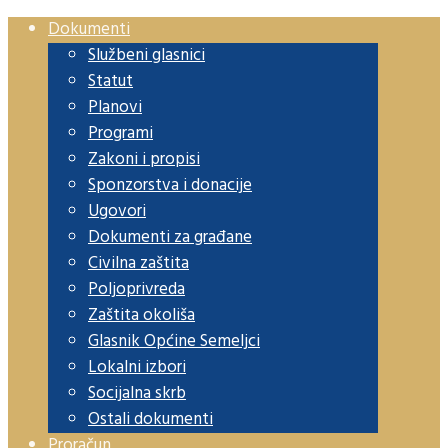
Dokumenti
Službeni glasnici
Statut
Planovi
Programi
Zakoni i propisi
Sponzorstva i donacije
Ugovori
Dokumenti za građane
Civilna zaštita
Poljoprivreda
Zaštita okoliša
Glasnik Općine Semeljci
Lokalni izbori
Socijalna skrb
Ostali dokumenti
Proračun