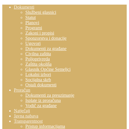
Dokumenti
Službeni glasnici
Statut
Planovi
Programi
Zakoni i propisi
Sponzorstva i donacije
Ugovori
Dokumenti za građane
Civilna zaštita
Poljoprivreda
Zaštita okoliša
Glasnik Općine Semeljci
Lokalni izbori
Socijalna skrb
Ostali dokumenti
Proračun
Dokumenti za preuzimanje
Isplate iz proračuna
Vodič za građane
Natječaji
Javna nabava
Transparentnost
Pristup informacijama