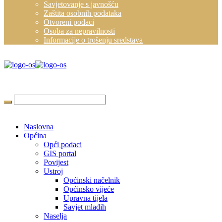
Savjetovanje s javnošću
Zaštita osobnih podataka
Otvoreni podaci
Osoba za nepravilnosti
Informacije o trošenju sredstava
Naslovna
Općina
Opći podaci
GIS portal
Povijest
Ustroj
Općinski načelnik
Općinsko vijeće
Upravna tijela
Savjet mladih
Naselja