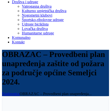
Društva i udruge
Vatrogasna društva
Kulturno umjetnička društva
Nogometni klubovi
Športsko-ribolovne udruge
Udruge biciklista
Lovačka društva
Humanitarne udruge
Komunalno
Kontakt
OBRAZAC – Provedbeni plan
unapređenja zaštite od požara
za područje općine Semeljci
2024.
Naslovnica
OBRAZAC – Provedbeni plan unapređenja...