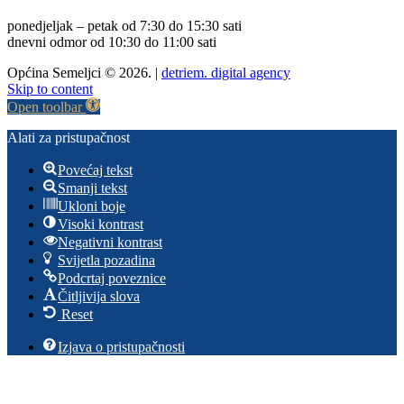
ponedjeljak – petak od 7:30 do 15:30 sati
dnevni odmor od 10:30 do 11:00 sati
Općina Semeljci © 2026. |
detriem. digital agency
Skip to content
Open toolbar
Alati za pristupačnost
Povećaj tekst
Smanji tekst
Ukloni boje
Visoki kontrast
Negativni kontrast
Svijetla pozadina
Podcrtaj poveznice
Čitljivija slova
Reset
Izjava o pristupačnosti