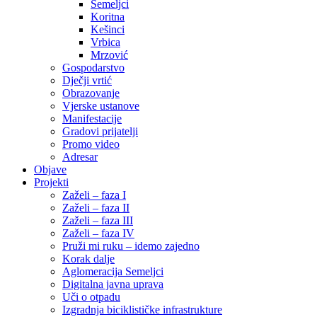
Semeljci
Koritna
Kešinci
Vrbica
Mrzović
Gospodarstvo
Dječji vrtić
Obrazovanje
Vjerske ustanove
Manifestacije
Gradovi prijatelji
Promo video
Adresar
Objave
Projekti
Zaželi – faza I
Zaželi – faza II
Zaželi – faza III
Zaželi – faza IV
Pruži mi ruku – idemo zajedno
Korak dalje
Aglomeracija Semeljci
Digitalna javna uprava
Uči o otpadu
Izgradnja biciklističke infrastrukture