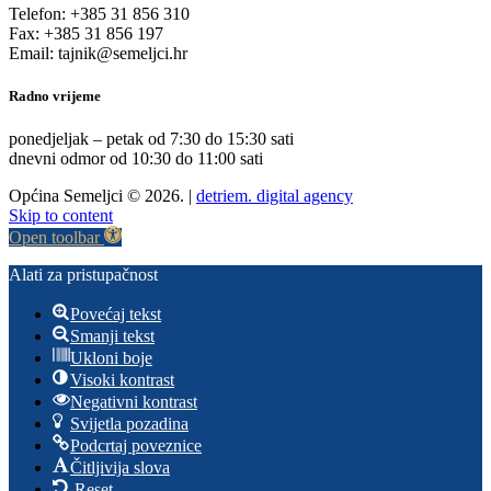
Telefon: +385 31 856 310
Fax: +385 31 856 197
Email: tajnik@semeljci.hr
Radno vrijeme
ponedjeljak – petak od 7:30 do 15:30 sati
dnevni odmor od 10:30 do 11:00 sati
Općina Semeljci © 2026. |
detriem. digital agency
Skip to content
Open toolbar
Alati za pristupačnost
Povećaj tekst
Smanji tekst
Ukloni boje
Visoki kontrast
Negativni kontrast
Svijetla pozadina
Podcrtaj poveznice
Čitljivija slova
Reset