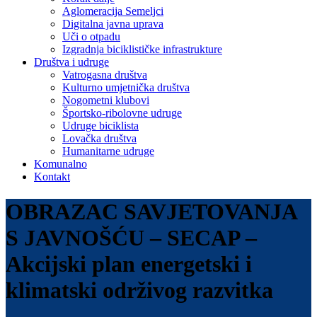
Aglomeracija Semeljci
Digitalna javna uprava
Uči o otpadu
Izgradnja biciklističke infrastrukture
Društva i udruge
Vatrogasna društva
Kulturno umjetnička društva
Nogometni klubovi
Športsko-ribolovne udruge
Udruge biciklista
Lovačka društva
Humanitarne udruge
Komunalno
Kontakt
OBRAZAC SAVJETOVANJA
S JAVNOŠĆU – SECAP –
Akcijski plan energetski i
klimatski održivog razvitka