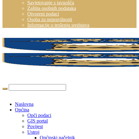
Savjetovanje s javnošću
Zaštita osobnih podataka
Otvoreni podaci
Osoba za nepravilnosti
Informacije o trošenju sredstava
Naslovna
Općina
Opći podaci
GIS portal
Povijest
Ustroj
Općinski načelnik