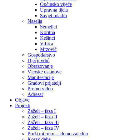
Općinsko vijeće
Upravna tijela
Savjet mladih
Naselja
Semeljci
Koritna
Kešinci
Vrbica
Mrzović
Gospodarstvo
Dječji vrtić
Obrazovanje
Vjerske ustanove
Manifestacije
Gradovi prijatelji
Promo video
Adresar
Objave
Projekti
Zaželi – faza I
Zaželi – faza II
Zaželi – faza III
Zaželi – faza IV
Pruži mi ruku – idemo zajedno
Korak dalje