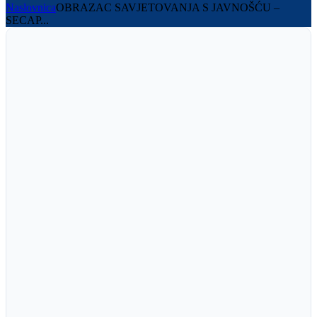
Naslovnica
OBRAZAC SAVJETOVANJA S JAVNOŠĆU –
SECAP...