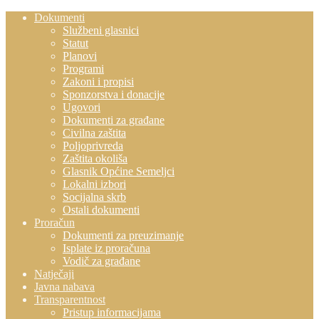
Dokumenti
Službeni glasnici
Statut
Planovi
Programi
Zakoni i propisi
Sponzorstva i donacije
Ugovori
Dokumenti za građane
Civilna zaštita
Poljoprivreda
Zaštita okoliša
Glasnik Općine Semeljci
Lokalni izbori
Socijalna skrb
Ostali dokumenti
Proračun
Dokumenti za preuzimanje
Isplate iz proračuna
Vodič za građane
Natječaji
Javna nabava
Transparentnost
Pristup informacijama