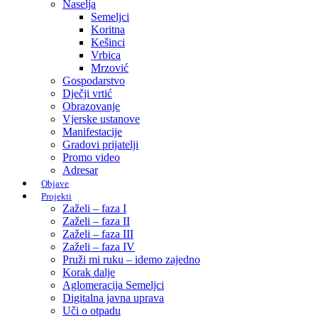
Naselja
Semeljci
Koritna
Kešinci
Vrbica
Mrzović
Gospodarstvo
Dječji vrtić
Obrazovanje
Vjerske ustanove
Manifestacije
Gradovi prijatelji
Promo video
Adresar
Objave
Projekti
Zaželi – faza I
Zaželi – faza II
Zaželi – faza III
Zaželi – faza IV
Pruži mi ruku – idemo zajedno
Korak dalje
Aglomeracija Semeljci
Digitalna javna uprava
Uči o otpadu