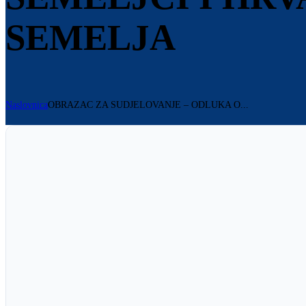
SEMELJA
Naslovnica
OBRAZAC ZA SUDJELOVANJE – ODLUKA O...