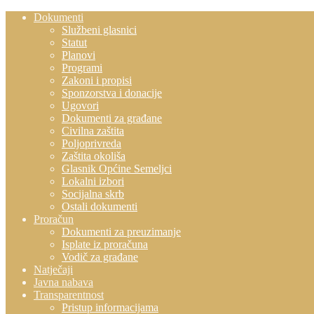
Dokumenti
Službeni glasnici
Statut
Planovi
Programi
Zakoni i propisi
Sponzorstva i donacije
Ugovori
Dokumenti za građane
Civilna zaštita
Poljoprivreda
Zaštita okoliša
Glasnik Općine Semeljci
Lokalni izbori
Socijalna skrb
Ostali dokumenti
Proračun
Dokumenti za preuzimanje
Isplate iz proračuna
Vodič za građane
Natječaji
Javna nabava
Transparentnost
Pristup informacijama