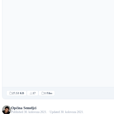
27.53 KB
17
1 Files
Općina Semeljci
Published 30. kolovoza 2021. · Updated 30. kolovoza 2021.