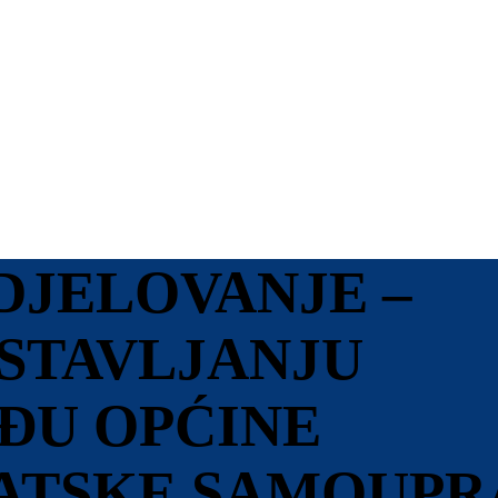
DJELOVANJE –
STAVLJANJU
ĐU OPĆINE
VATSKE SAMOUPR