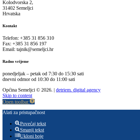
Kolodvorska 2,
31402 Semeljci
Hrvatska
Kontakt
Telefon: +385 31 856 310
Fax: +385 31 856 197
Email: tajnik@semeljci.hr
Radno vrijeme
ponedjeljak – petak od 7:30 do 15:30 sati
dnevni odmor od 10:30 do 11:00 sati
Općina Semeljci © 2026. |
detriem. digital agency
Skip to content
Open toolbar
Alati za pristupačnost
Povećaj tekst
Smanji tekst
Ukloni boje