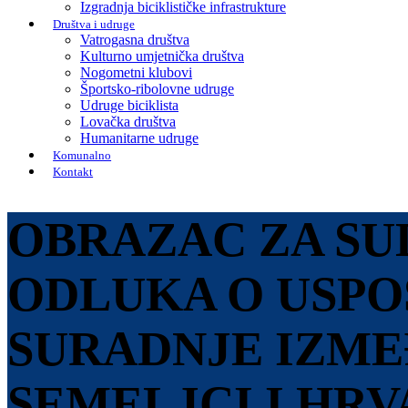
Izgradnja biciklističke infrastrukture
Društva i udruge
Vatrogasna društva
Kulturno umjetnička društva
Nogometni klubovi
Športsko-ribolovne udruge
Udruge biciklista
Lovačka društva
Humanitarne udruge
Komunalno
Kontakt
OBRAZAC ZA SU
ODLUKA O USPO
SURADNJE IZME
SEMELJCI I HR