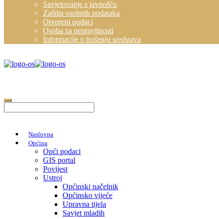
Savjetovanje s javnošću
Zaštita osobnih podataka
Otvoreni podaci
Osoba za nepravilnosti
Informacije o trošenju sredstava
Naslovna
Općina
Opći podaci
GIS portal
Povijest
Ustroj
Općinski načelnik
Općinsko vijeće
Upravna tijela
Savjet mladih