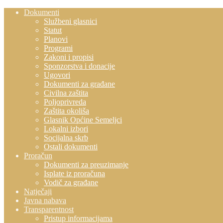
Dokumenti
Službeni glasnici
Statut
Planovi
Programi
Zakoni i propisi
Sponzorstva i donacije
Ugovori
Dokumenti za građane
Civilna zaštita
Poljoprivreda
Zaštita okoliša
Glasnik Općine Semeljci
Lokalni izbori
Socijalna skrb
Ostali dokumenti
Proračun
Dokumenti za preuzimanje
Isplate iz proračuna
Vodič za građane
Natječaji
Javna nabava
Transparentnost
Pristup informacijama