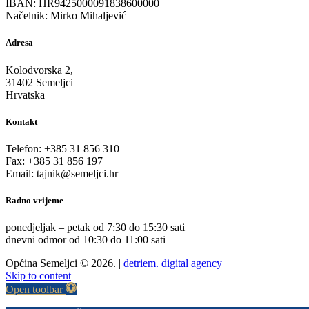
IBAN: HR9425000091838600000
Načelnik: Mirko Mihaljević
Adresa
Kolodvorska 2,
31402 Semeljci
Hrvatska
Kontakt
Telefon: +385 31 856 310
Fax: +385 31 856 197
Email: tajnik@semeljci.hr
Radno vrijeme
ponedjeljak – petak od 7:30 do 15:30 sati
dnevni odmor od 10:30 do 11:00 sati
Općina Semeljci © 2026. |
detriem. digital agency
Skip to content
Open toolbar