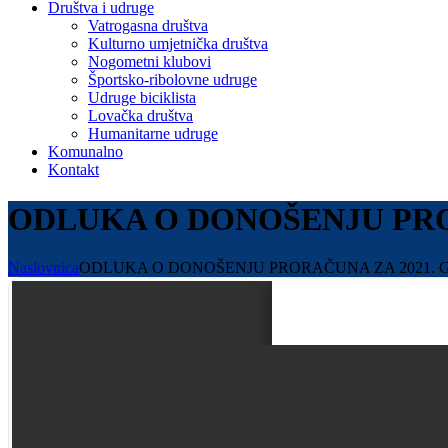
Društva i udruge
Vatrogasna društva
Kulturno umjetnička društva
Nogometni klubovi
Športsko-ribolovne udruge
Udruge biciklista
Lovačka društva
Humanitarne udruge
Komunalno
Kontakt
ODLUKA O DONOŠENJU PRO
Naslovnica
ODLUKA O DONOŠENJU PRORAČUNA ZA 2021. 