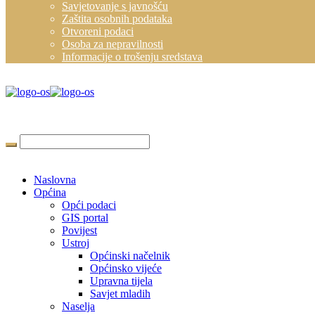
Savjetovanje s javnošću
Zaštita osobnih podataka
Otvoreni podaci
Osoba za nepravilnosti
Informacije o trošenju sredstava
Naslovna
Općina
Opći podaci
GIS portal
Povijest
Ustroj
Općinski načelnik
Općinsko vijeće
Upravna tijela
Savjet mladih
Naselja