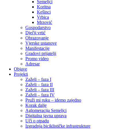
Semeljci
Koritna
Kešinci
Vrbica
Mrzović
Gospodarstvo
Dječji vrtić
Obrazovanje
Vjerske ustanove
Manifestacije
Gradovi prijatelji
Promo video
Adresar
Objave
Projekti
Zaželi – faza I
Zaželi – faza II
Zaželi – faza III
Zaželi – faza IV
Pruži mi ruku – idemo zajedno
Korak dalje
Aglomeracija Semeljci
Digitalna javna uprava
Uči o otpadu
Izgradnja biciklističke infrastrukture