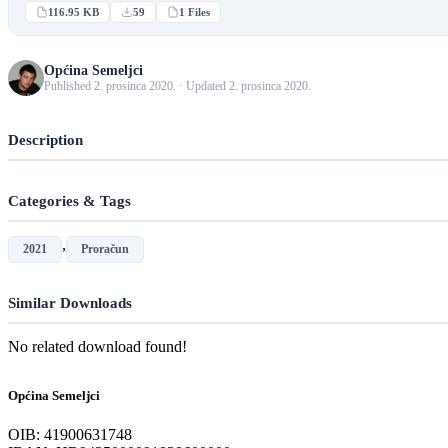
116.95 KB
59
1 Files
Općina Semeljci
Published 2. prosinca 2020. · Updated 2. prosinca 2020.
Description
Categories & Tags
,
2021
Proračun
Similar Downloads
No related download found!
Općina Semeljci
OIB: 41900631748