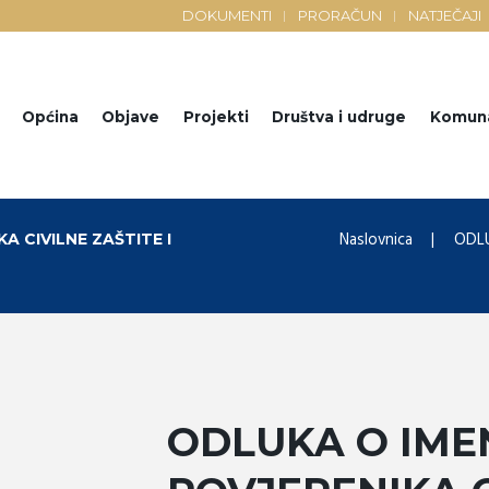
DOKUMENTI
PRORAČUN
NATJEČAJI
Općina
Objave
Projekti
Društva i udruge
Komun
Naslovnica
ODLU
 CIVILNE ZAŠTITE I
ODLUKA O IM