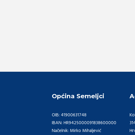
Općina Semeljci
A
OIB: 41900631748
Ko
IBAN: HR9425000091838600000
31
Načelnik: Mirko Mihaljević
Hr