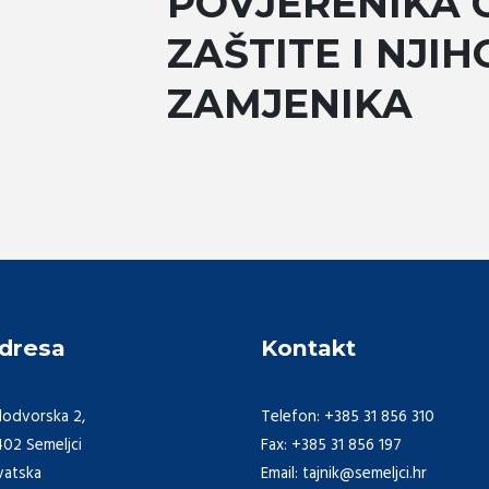
POVJERENIKA C
ZAŠTITE I NJIH
ZAMJENIKA
dresa
Kontakt
lodvorska 2,
Telefon: +385 31 856 310
402 Semeljci
Fax: +385 31 856 197
vatska
Email: tajnik@semeljci.hr