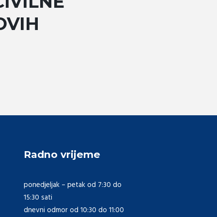
IVILNE
OVIH
Radno vrijeme
ponedjeljak – petak od 7:30 do
15:30 sati
dnevni odmor od 10:30 do 11:00