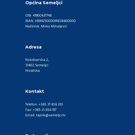
Općina Semeljci
OIB: 41900631748
IBAN: HR9425000091838600000
Načelnik: Mirko Mihaljević
Adresa
Kolodvorska 2,
31402 Semeljci
Hrvatska
Kontakt
Telefon: +385 31 856 310
Fax: +385 31 856 197
Email: tajnik@semeljci.hr