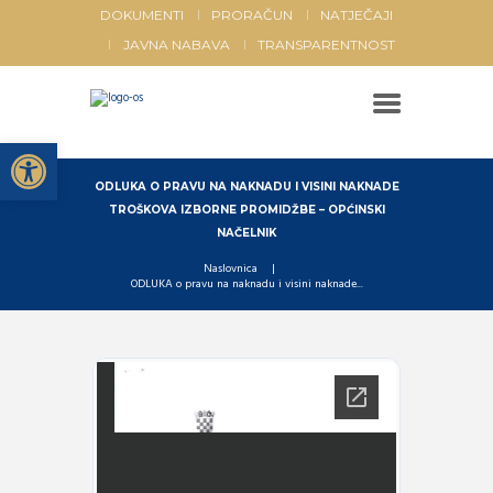
DOKUMENTI
PRORAČUN
NATJEČAJI
JAVNA NABAVA
TRANSPARENTNOST
Open toolbar
ODLUKA O PRAVU NA NAKNADU I VISINI NAKNADE
TROŠKOVA IZBORNE PROMIDŽBE – OPĆINSKI
NAČELNIK
Naslovnica
ODLUKA o pravu na naknadu i visini naknade...