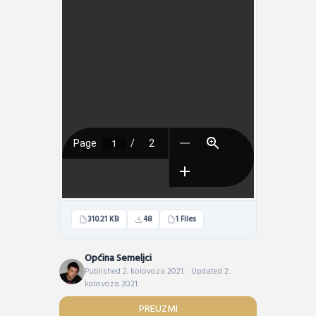
310.21 KB
48
1 Files
Općina Semeljci
Published 2. kolovoza 2021. · Updated 2.
kolovoza 2021.
PREUZMI