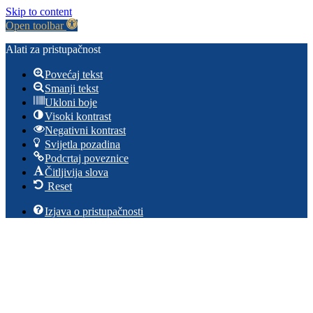
Skip to content
Open toolbar
Alati za pristupačnost
Povećaj tekst
Smanji tekst
Ukloni boje
Visoki kontrast
Negativni kontrast
Svijetla pozadina
Podcrtaj poveznice
Čitljivija slova
Reset
Izjava o pristupačnosti