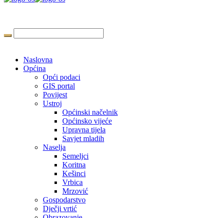
Naslovna
Općina
Opći podaci
GIS portal
Povijest
Ustroj
Općinski načelnik
Općinsko vijeće
Upravna tijela
Savjet mladih
Naselja
Semeljci
Koritna
Kešinci
Vrbica
Mrzović
Gospodarstvo
Dječji vrtić
Obrazovanje