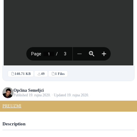
140.71 KB
49
1 Files
Općina Semeljci
Published 19. rujna 2020. · Updated 19. rujna 2020.
PREUZMI
Description