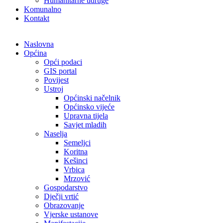
Humanitarne udruge
Komunalno
Kontakt
Naslovna
Općina
Opći podaci
GIS portal
Povijest
Ustroj
Općinski načelnik
Općinsko vijeće
Upravna tijela
Savjet mladih
Naselja
Semeljci
Koritna
Kešinci
Vrbica
Mrzović
Gospodarstvo
Dječji vrtić
Obrazovanje
Vjerske ustanove