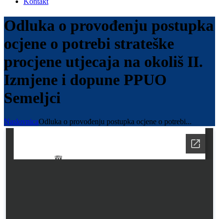
Kontakt
Odluka o provođenju postupka
ocjene o potrebi strateške
procjene utjecaja na okoliš II.
Izmjene i dopune PPUO
Semeljci
Naslovnica
Odluka o provođenju postupka ocjene o potrebi...