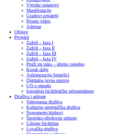
Vjerske ustanove
Manifestacije
Gradovi prijatelji
Promo video
Adresar
Objave
Projekti
Zaželi – faza I
Zaželi – faza II
Zaželi – faza III
Zaželi – faza IV
Pruži mi ruku – idemo zajedno
Korak dalje
Aglomeracija Semeljci
Digitalna javna uprava
Uči o otpadu
Izgradnja biciklističke infrastrukture
Društva i udruge
Vatrogasna društva
Kulturno umjetnička društva
Nogometni klubovi
Športsko-ribolovne udruge
Udruge biciklista
Lovačka društva