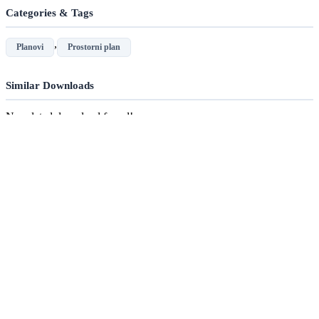
Categories & Tags
,
Planovi
Prostorni plan
Similar Downloads
No related download found!
Općina Semeljci
OIB: 41900631748
IBAN: HR9425000091838600000
Načelnik: Mirko Mihaljević
Adresa
Kolodvorska 2,
31402 Semeljci
Hrvatska
Kontakt