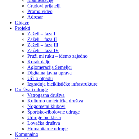
Manifestacije
Gradovi prijatelji
Promo video
Adresar
Objave
Projekti
Zaželi – faza I
Zaželi – faza II
Zaželi – faza III
Zaželi – faza IV
Pruži mi ruku – idemo zajedno
Korak dalje
Aglomeracija Semeljci
Digitalna javna uprava
Uči o otpadu
Izgradnja biciklističke infrastrukture
Društva i udruge
Vatrogasna društva
Kulturno umjetnička društva
Nogometni klubovi
Športsko-ribolovne udruge
Udruge biciklista
Lovačka društva
Humanitarne udruge
Komunalno