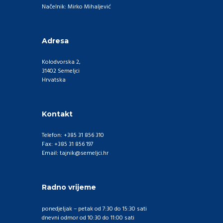
Načelnik: Mirko Mihaljević
Adresa
Kolodvorska 2,
31402 Semeljci
Hrvatska
Kontakt
Telefon: +385 31 856 310
Fax: +385 31 856 197
Email: tajnik@semeljci.hr
Radno vrijeme
ponedjeljak – petak od 7:30 do 15:30 sati
dnevni odmor od 10:30 do 11:00 sati