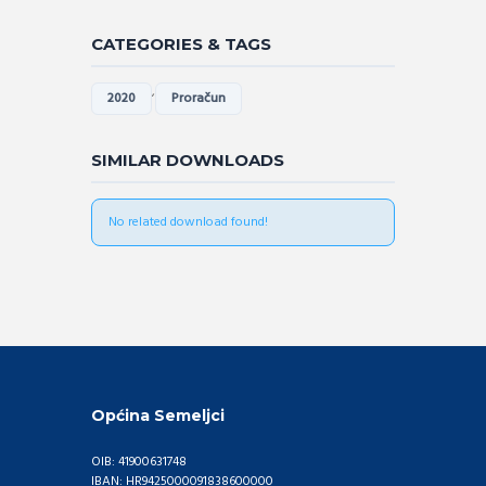
CATEGORIES & TAGS
,
2020
Proračun
SIMILAR DOWNLOADS
No related download found!
Općina Semeljci
OIB: 41900631748
IBAN: HR9425000091838600000