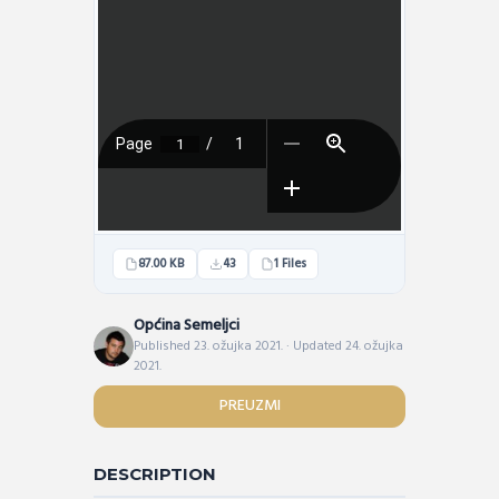
87.00 KB
43
1 Files
Općina Semeljci
Published 23. ožujka 2021. · Updated 24. ožujka
2021.
PREUZMI
DESCRIPTION