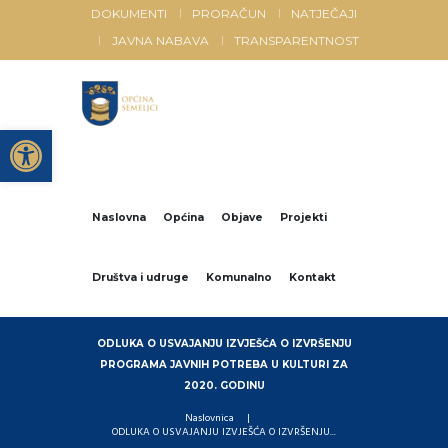
DOKUMENTI
PRORAČUN
NATJEČAJI
JAVNA NABAVA
TRANSPARENTNOST
Open toolbar
Naslovna
Općina
Objave
Projekti
Društva i udruge
Komunalno
Kontakt
ODLUKA O USVAJANJU IZVJEŠĆA O IZVRŠENJU
PROGRAMA JAVNIH POTREBA U KULTURI ZA
2020. GODINU
Naslovnica
ODLUKA O USVAJANJU IZVJEŠĆA O IZVRŠENJU...