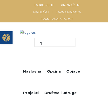
DOKUMENTI
PRORAČUN
NATJEČAJI
JAVNA NABAVA
TRANSPARENTNOST
Open toolbar
Naslovna
Općina
Objave
Projekti
Društva i udruge