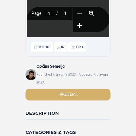
97.00 KB
16
1 Files
Općina Semeljci
Published 7. travnja 2023. · Updated 7. travnja
2023.
PREUZMI
DESCRIPTION
CATEGORIES & TAGS