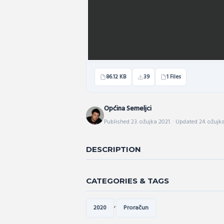
86.12 KB
39
1 Files
Općina Semeljci
Published 23. ožujka 2021. · Updated 24. ožujka
DESCRIPTION
CATEGORIES & TAGS
,
2020
Proračun