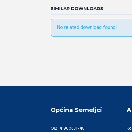
SIMILAR DOWNLOADS
No related download found!
Općina Semeljci
A
OIB: 41900631748
Ko