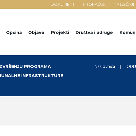
DOKUMENTI
PRORAČUN
NATJEČAJI
Općina
Objave
Projekti
Društva i udruge
Komun
Naslovnica
ODLU
 IZVRŠENJU PROGRAMA
MUNALNE INFRASTRUKTURE