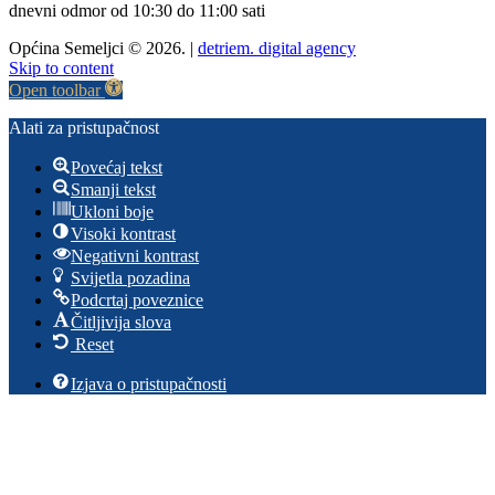
dnevni odmor od 10:30 do 11:00 sati
Općina Semeljci © 2026. |
detriem. digital agency
Skip to content
Open toolbar
Alati za pristupačnost
Povećaj tekst
Smanji tekst
Ukloni boje
Visoki kontrast
Negativni kontrast
Svijetla pozadina
Podcrtaj poveznice
Čitljivija slova
Reset
Izjava o pristupačnosti