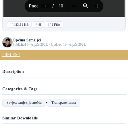
423.61 KB
48
1 Files
Općina Semeljci
Published 9. veljače 2021. · Updated 19. veljače 2021.
PREUZMI
Description
Categories & Tags
,
Savjetovanje s javnošću
Transparentnost
Similar Downloads