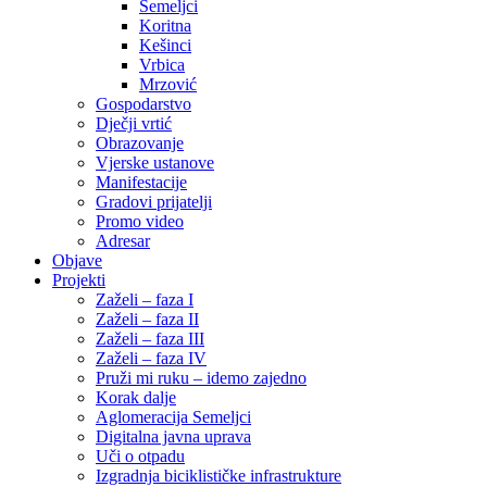
Semeljci
Koritna
Kešinci
Vrbica
Mrzović
Gospodarstvo
Dječji vrtić
Obrazovanje
Vjerske ustanove
Manifestacije
Gradovi prijatelji
Promo video
Adresar
Objave
Projekti
Zaželi – faza I
Zaželi – faza II
Zaželi – faza III
Zaželi – faza IV
Pruži mi ruku – idemo zajedno
Korak dalje
Aglomeracija Semeljci
Digitalna javna uprava
Uči o otpadu
Izgradnja biciklističke infrastrukture