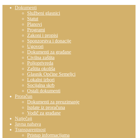
Dokumenti
Službeni glasnici
Statut
Planovi
Programi
Zakoni i propisi
Sponzorstva i donacije
Ugovori
Dokumenti za građane
Civilna zaštita
Poljoprivreda
Zaštita okoliša
Glasnik Općine Semeljci
Lokalni izbori
Socijalna skrb
Ostali dokumenti
Proračun
Dokumenti za preuzimanje
Isplate iz proračuna
Vodič za građane
Natječaji
Javna nabava
Transparentnost
Pristup informacijama