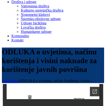
Društva i udruge
Vatrogasna društva
Kulturno umjetnička društva
Nogometni klubovi
Športsko-ribolovne udruge
Udruge biciklista
Lovačka društva
Humanitarne udruge
Komunalno
Kontakt
ODLUKA o uvjetima, načinu
korištenja i visini naknade za
korištenje javnih površina
Naslovnica
ODLUKA o uvjetima, načinu korištenja i visini...