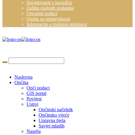
Savjetovanje s javnošću
Zaštita osobnih podataka
Otvoreni podaci
Osoba za nepravilnosti
Informacije o trošenju sredstava
Naslovna
Općina
Opći podaci
GIS portal
Povijest
Ustroj
Općinski načelnik
Općinsko vijeće
Upravna tijela
Savjet mladih
Naselja