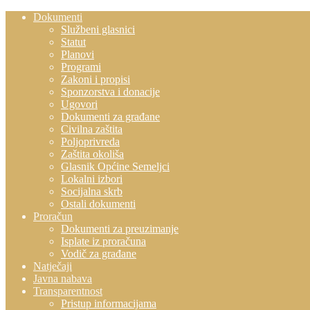
Dokumenti
Službeni glasnici
Statut
Planovi
Programi
Zakoni i propisi
Sponzorstva i donacije
Ugovori
Dokumenti za građane
Civilna zaštita
Poljoprivreda
Zaštita okoliša
Glasnik Općine Semeljci
Lokalni izbori
Socijalna skrb
Ostali dokumenti
Proračun
Dokumenti za preuzimanje
Isplate iz proračuna
Vodič za građane
Natječaji
Javna nabava
Transparentnost
Pristup informacijama