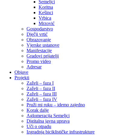
Semeljci
Koritna
Kešinci
Vrbica
Mrzović
Gospodarstvo
Dječji vrtić
Obrazovanje
Vjerske ustanove
Manifestacije
Gradovi prijatelji
Promo video
Adresar
Objave
Projekti
Zaželi – faza I
Zaželi – faza II
Zaželi – faza III
Zaželi – faza IV
Pruži mi ruku – idemo zajedno
Korak dalje
Aglomeracija Semeljci
Digitalna javna uprava
Uči o otpadu
Izgradnja biciklističke infrastrukture