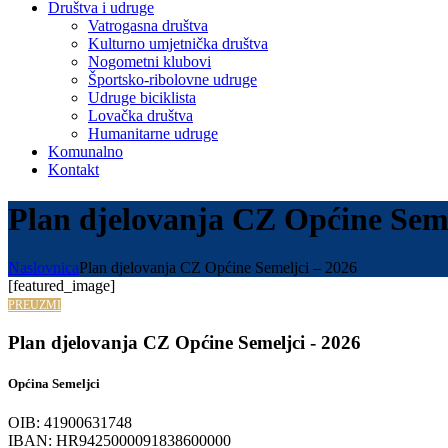
Društva i udruge
Vatrogasna društva
Kulturno umjetnička društva
Nogometni klubovi
Športsko-ribolovne udruge
Udruge biciklista
Lovačka društva
Humanitarne udruge
Komunalno
Kontakt
Plan djelovanja CZ Općine Seme
Naslovnica
Plan djelovanja CZ Općine Semeljci – 2026
[featured_image]
PREUZMI
Plan djelovanja CZ Općine Semeljci - 2026
Općina Semeljci
OIB: 41900631748
IBAN: HR9425000091838600000