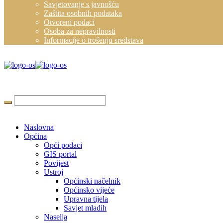
Savjetovanje s javnošću
Zaštita osobnih podataka
Otvoreni podaci
Osoba za nepravilnosti
Informacije o trošenju sredstava
Naslovna
Općina
Opći podaci
GIS portal
Povijest
Ustroj
Općinski načelnik
Općinsko vijeće
Upravna tijela
Savjet mladih
Naselja