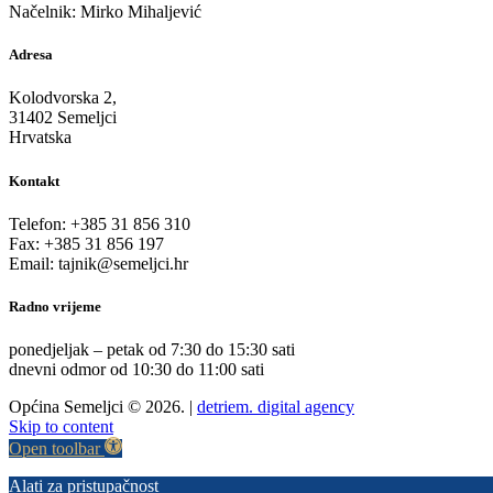
Načelnik: Mirko Mihaljević
Adresa
Kolodvorska 2,
31402 Semeljci
Hrvatska
Kontakt
Telefon: +385 31 856 310
Fax: +385 31 856 197
Email: tajnik@semeljci.hr
Radno vrijeme
ponedjeljak – petak od 7:30 do 15:30 sati
dnevni odmor od 10:30 do 11:00 sati
Općina Semeljci © 2026. |
detriem. digital agency
Skip to content
Open toolbar
Alati za pristupačnost