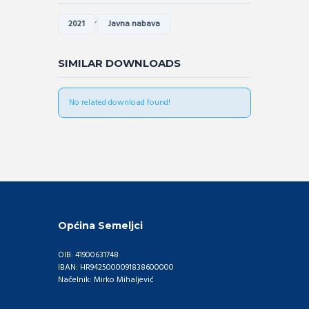
,
2021
Javna nabava
SIMILAR DOWNLOADS
No related download found!
Općina Semeljci
OIB: 41900631748
IBAN: HR9425000091838600000
Načelnik: Mirko Mihaljević