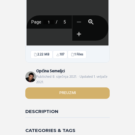
2.22 MB
107
1 Files
Općina Semeljci
Published 8. siječnja 2021. · Updated 1. veljače
2021.
PREUZMI
DESCRIPTION
CATEGORIES & TAGS