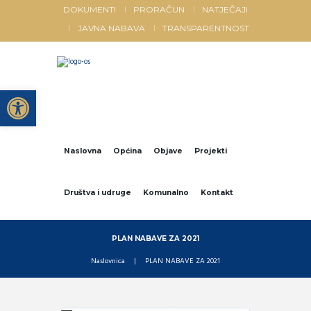
DOKUMENTI
PRORAČUN
NATJEČAJI
JAVNA NABAVA
TRANSPARENTNOST
Open toolbar
Naslovna
Općina
Objave
Projekti
Društva i udruge
Komunalno
Kontakt
PLAN NABAVE ZA 2021
Naslovnica
PLAN NABAVE ZA 2021