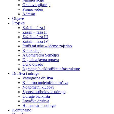
Manifestacije
Gradovi prijatelji
Promo video
Adresar
Objave
Projekti
Zaželi – faza I
Zaželi – faza II
Zaželi – faza III
Zaželi – faza IV
Pruži mi ruku – idemo zajedno
Korak dalje
Aglomeracija Semeljci
Digitalna javna uprava
Uči o otpadu
Izgradnja biciklističke infrastrukture
Društva i udruge
Vatrogasna društva
Kulturno umjetnička društva
Nogometni klubovi
Športsko-ribolovne udruge
Udruge biciklista
Lovačka društva
Humanitarne udruge
Komunalno