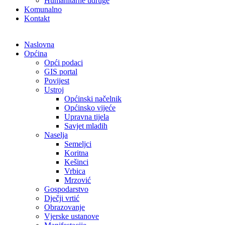
Humanitarne udruge
Komunalno
Kontakt
Naslovna
Općina
Opći podaci
GIS portal
Povijest
Ustroj
Općinski načelnik
Općinsko vijeće
Upravna tijela
Savjet mladih
Naselja
Semeljci
Koritna
Kešinci
Vrbica
Mrzović
Gospodarstvo
Dječji vrtić
Obrazovanje
Vjerske ustanove