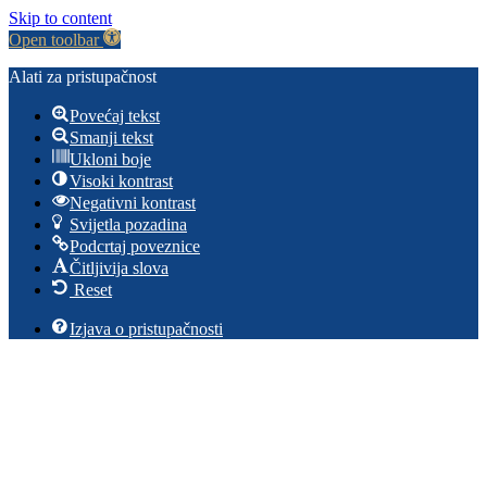
Skip to content
Open toolbar
Alati za pristupačnost
Povećaj tekst
Smanji tekst
Ukloni boje
Visoki kontrast
Negativni kontrast
Svijetla pozadina
Podcrtaj poveznice
Čitljivija slova
Reset
Izjava o pristupačnosti