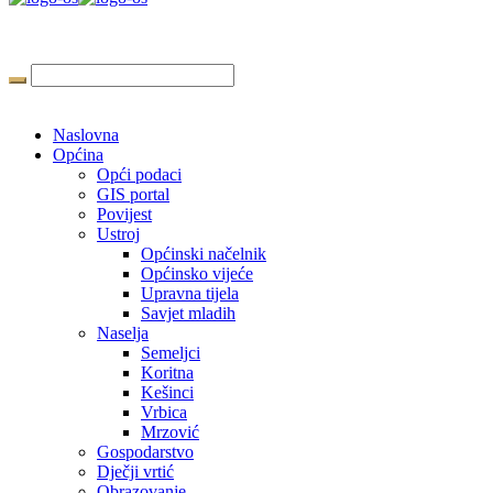
Naslovna
Općina
Opći podaci
GIS portal
Povijest
Ustroj
Općinski načelnik
Općinsko vijeće
Upravna tijela
Savjet mladih
Naselja
Semeljci
Koritna
Kešinci
Vrbica
Mrzović
Gospodarstvo
Dječji vrtić
Obrazovanje