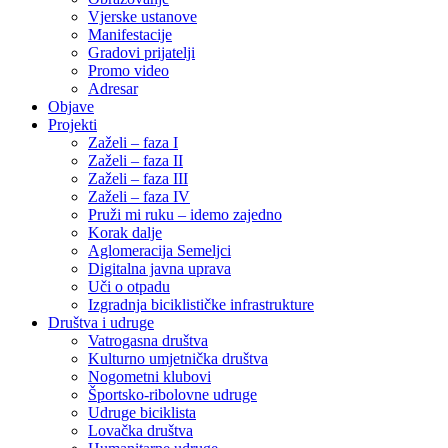
Vjerske ustanove
Manifestacije
Gradovi prijatelji
Promo video
Adresar
Objave
Projekti
Zaželi – faza I
Zaželi – faza II
Zaželi – faza III
Zaželi – faza IV
Pruži mi ruku – idemo zajedno
Korak dalje
Aglomeracija Semeljci
Digitalna javna uprava
Uči o otpadu
Izgradnja biciklističke infrastrukture
Društva i udruge
Vatrogasna društva
Kulturno umjetnička društva
Nogometni klubovi
Športsko-ribolovne udruge
Udruge biciklista
Lovačka društva