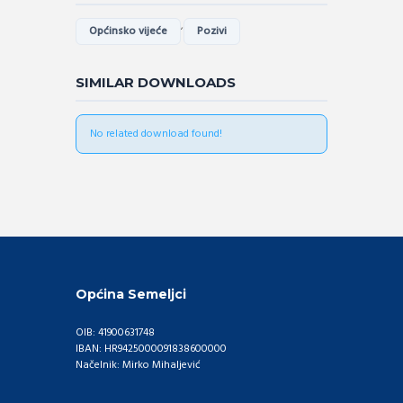
,
Općinsko vijeće
Pozivi
SIMILAR DOWNLOADS
No related download found!
Općina Semeljci
OIB: 41900631748
IBAN: HR9425000091838600000
Načelnik: Mirko Mihaljević