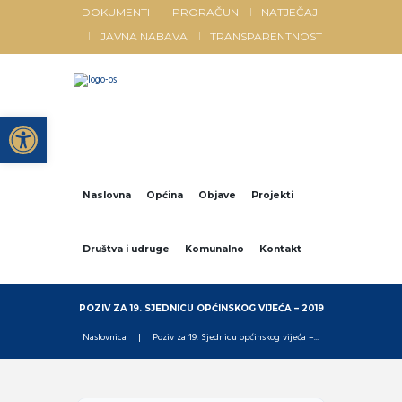
DOKUMENTI
PRORAČUN
NATJEČAJI
JAVNA NABAVA
TRANSPARENTNOST
Open toolbar
Naslovna
Općina
Objave
Projekti
Društva i udruge
Komunalno
Kontakt
POZIV ZA 19. SJEDNICU OPĆINSKOG VIJEĆA – 2019
Naslovnica
Poziv za 19. Sjednicu općinskog vijeća –...