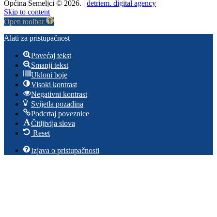
Općina Semeljci © 2026. |
detriem. digital agency
Skip to content
Open toolbar
Alati za pristupačnost
Povećaj tekst
Smanji tekst
Ukloni boje
Visoki kontrast
Negativni kontrast
Svijetla pozadina
Podcrtaj poveznice
Čitljivija slova
Reset
Izjava o pristupačnosti