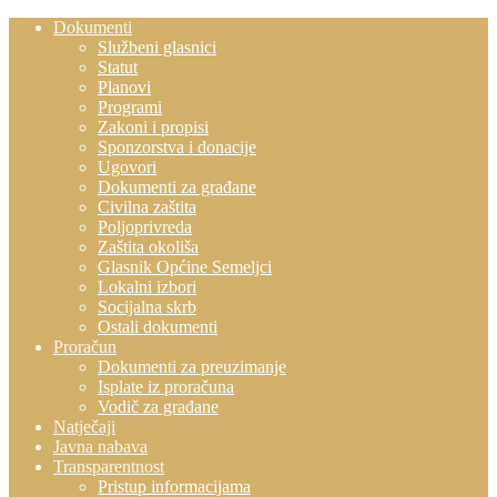
Dokumenti
Službeni glasnici
Statut
Planovi
Programi
Zakoni i propisi
Sponzorstva i donacije
Ugovori
Dokumenti za građane
Civilna zaštita
Poljoprivreda
Zaštita okoliša
Glasnik Općine Semeljci
Lokalni izbori
Socijalna skrb
Ostali dokumenti
Proračun
Dokumenti za preuzimanje
Isplate iz proračuna
Vodič za građane
Natječaji
Javna nabava
Transparentnost
Pristup informacijama