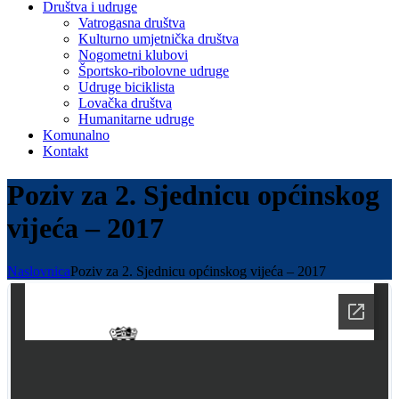
Društva i udruge
Vatrogasna društva
Kulturno umjetnička društva
Nogometni klubovi
Športsko-ribolovne udruge
Udruge biciklista
Lovačka društva
Humanitarne udruge
Komunalno
Kontakt
Poziv za 2. Sjednicu općinskog
vijeća – 2017
Naslovnica
Poziv za 2. Sjednicu općinskog vijeća – 2017