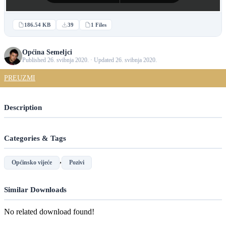
186.54 KB
39
1 Files
Općina Semeljci
Published 26. svibnja 2020. · Updated 26. svibnja 2020.
PREUZMI
Description
Categories & Tags
,
Općinsko vijeće
Pozivi
Similar Downloads
No related download found!