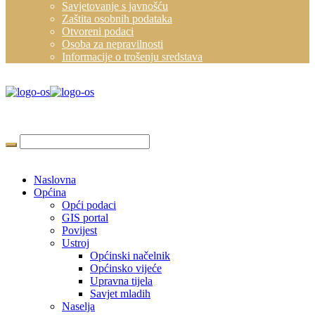
Savjetovanje s javnošću
Zaštita osobnih podataka
Otvoreni podaci
Osoba za nepravilnosti
Informacije o trošenju sredstava
Naslovna
Općina
Opći podaci
GIS portal
Povijest
Ustroj
Općinski načelnik
Općinsko vijeće
Upravna tijela
Savjet mladih
Naselja