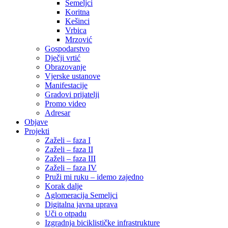
Semeljci
Koritna
Kešinci
Vrbica
Mrzović
Gospodarstvo
Dječji vrtić
Obrazovanje
Vjerske ustanove
Manifestacije
Gradovi prijatelji
Promo video
Adresar
Objave
Projekti
Zaželi – faza I
Zaželi – faza II
Zaželi – faza III
Zaželi – faza IV
Pruži mi ruku – idemo zajedno
Korak dalje
Aglomeracija Semeljci
Digitalna javna uprava
Uči o otpadu
Izgradnja biciklističke infrastrukture