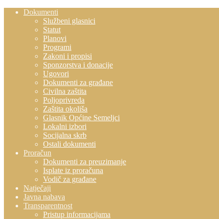
Dokumenti
Službeni glasnici
Statut
Planovi
Programi
Zakoni i propisi
Sponzorstva i donacije
Ugovori
Dokumenti za građane
Civilna zaštita
Poljoprivreda
Zaštita okoliša
Glasnik Općine Semeljci
Lokalni izbori
Socijalna skrb
Ostali dokumenti
Proračun
Dokumenti za preuzimanje
Isplate iz proračuna
Vodič za građane
Natječaji
Javna nabava
Transparentnost
Pristup informacijama