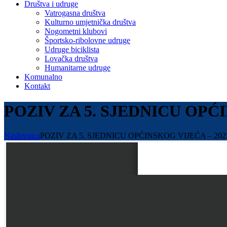
Društva i udruge
Vatrogasna društva
Kulturno umjetnička društva
Nogometni klubovi
Športsko-ribolovne udruge
Udruge biciklista
Lovačka društva
Humanitarne udruge
Komunalno
Kontakt
POZIV ZA 5. SJEDNICU OPĆI
Naslovnica
POZIV ZA 5. SJEDNICU OPĆINSKOG VIJEĆA – 202