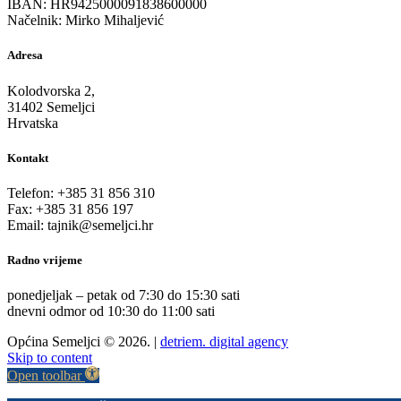
IBAN: HR9425000091838600000
Načelnik: Mirko Mihaljević
Adresa
Kolodvorska 2,
31402 Semeljci
Hrvatska
Kontakt
Telefon: +385 31 856 310
Fax: +385 31 856 197
Email: tajnik@semeljci.hr
Radno vrijeme
ponedjeljak – petak od 7:30 do 15:30 sati
dnevni odmor od 10:30 do 11:00 sati
Općina Semeljci © 2026. |
detriem. digital agency
Skip to content
Open toolbar