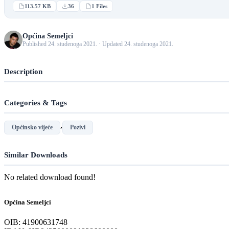
113.57 KB
36
1 Files
Općina Semeljci
Published 24. studenoga 2021. · Updated 24. studenoga 2021.
Description
Categories & Tags
,
Općinsko vijeće
Pozivi
Similar Downloads
No related download found!
Općina Semeljci
OIB: 41900631748