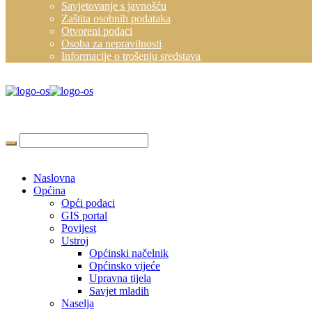
Savjetovanje s javnošću
Zaštita osobnih podataka
Otvoreni podaci
Osoba za nepravilnosti
Informacije o trošenju sredstava
Naslovna
Općina
Opći podaci
GIS portal
Povijest
Ustroj
Općinski načelnik
Općinsko vijeće
Upravna tijela
Savjet mladih
Naselja