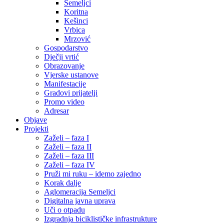
Semeljci
Koritna
Kešinci
Vrbica
Mrzović
Gospodarstvo
Dječji vrtić
Obrazovanje
Vjerske ustanove
Manifestacije
Gradovi prijatelji
Promo video
Adresar
Objave
Projekti
Zaželi – faza I
Zaželi – faza II
Zaželi – faza III
Zaželi – faza IV
Pruži mi ruku – idemo zajedno
Korak dalje
Aglomeracija Semeljci
Digitalna javna uprava
Uči o otpadu
Izgradnja biciklističke infrastrukture