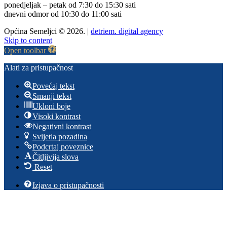
ponedjeljak – petak od 7:30 do 15:30 sati
dnevni odmor od 10:30 do 11:00 sati
Općina Semeljci © 2026. |
detriem. digital agency
Skip to content
Open toolbar
Alati za pristupačnost
Povećaj tekst
Smanji tekst
Ukloni boje
Visoki kontrast
Negativni kontrast
Svijetla pozadina
Podcrtaj poveznice
Čitljivija slova
Reset
Izjava o pristupačnosti