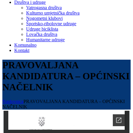
Društva i udruge
Vatrogasna društva
Kulturno umjetnička društva
Nogometni klubovi
Športsko-ribolovne udruge
Udruge biciklista
Lovačka društva
Humanitarne udruge
Komunalno
Kontakt
PRAVOVALJANA
KANDIDATURA – OPĆINSKI
NAČELNIK
Naslovnica
PRAVOVALJANA KANDIDATURA – OPĆINSKI
NAČELNIK