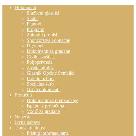
Dokumenti
Službeni glasnici
Statut
Planovi
Programi
Zakoni i propisi
Sponzorstva i donacije
Ugovori
Dokumenti za građane
Civilna zaštita
Poljoprivreda
Zaštita okoliša
Glasnik Općine Semeljci
Lokalni izbori
Socijalna skrb
Ostali dokumenti
Proračun
Dokumenti za preuzimanje
Isplate iz proračuna
Vodič za građane
Natječaji
Javna nabava
Transparentnost
Pristup informacijama