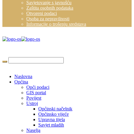
Savjetovanje s javnošću
Zaštita osobnih podataka
Otvoreni podaci
Osoba za nepravilnosti
Informacije o trošenju sredstava
Naslovna
Općina
Opći podaci
GIS portal
Povijest
Ustroj
Općinski načelnik
Općinsko vijeće
Upravna tijela
Savjet mladih
Naselja