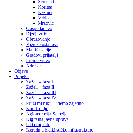
Semeljci
Koritna
Kešinci
Vrbica
Mrzović
Gospodarstvo
Dječji vrtić
Obrazovanje
Vjerske ustanove
Manifestacije
Gradovi prijatelji
Promo video
Adresar
Objave
Projekti
Zaželi – faza I
Zaželi – faza II
Zaželi – faza III
Zaželi – faza IV
Pruži mi ruku – idemo zajedno
Korak dalje
Aglomeracija Semeljci
Digitalna javna uprava
Uči o otpadu
Izgradnja biciklističke infrastrukture