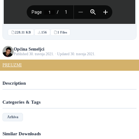
228.11 KB
156
1 Files
Općina Semeljci
Published 30. travnja 2021. · Updated 30. travnja 2021.
PREUZMI
Description
Categories & Tags
Arhiva
Similar Downloads