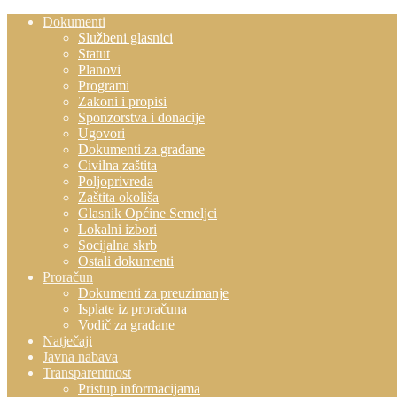
Dokumenti
Službeni glasnici
Statut
Planovi
Programi
Zakoni i propisi
Sponzorstva i donacije
Ugovori
Dokumenti za građane
Civilna zaštita
Poljoprivreda
Zaštita okoliša
Glasnik Općine Semeljci
Lokalni izbori
Socijalna skrb
Ostali dokumenti
Proračun
Dokumenti za preuzimanje
Isplate iz proračuna
Vodič za građane
Natječaji
Javna nabava
Transparentnost
Pristup informacijama