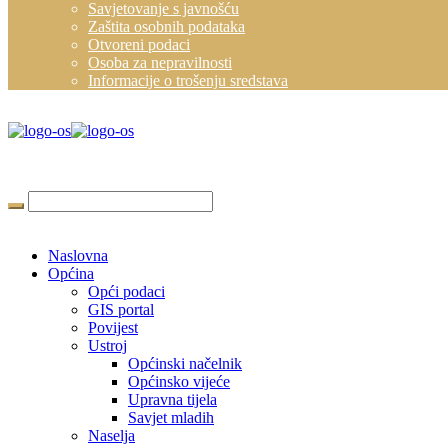
Savjetovanje s javnošću
Zaštita osobnih podataka
Otvoreni podaci
Osoba za nepravilnosti
Informacije o trošenju sredstava
Naslovna
Općina
Opći podaci
GIS portal
Povijest
Ustroj
Općinski načelnik
Općinsko vijeće
Upravna tijela
Savjet mladih
Naselja