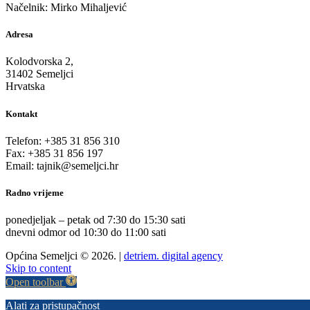
Načelnik: Mirko Mihaljević
Adresa
Kolodvorska 2,
31402 Semeljci
Hrvatska
Kontakt
Telefon: +385 31 856 310
Fax: +385 31 856 197
Email: tajnik@semeljci.hr
Radno vrijeme
ponedjeljak – petak od 7:30 do 15:30 sati
dnevni odmor od 10:30 do 11:00 sati
Općina Semeljci © 2026. |
detriem. digital agency
Skip to content
Open toolbar
Alati za pristupačnost