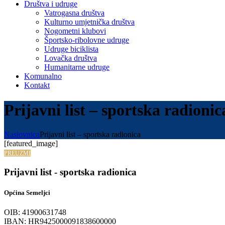
Društva i udruge
Vatrogasna društva
Kulturno umjetnička društva
Nogometni klubovi
Športsko-ribolovne udruge
Udruge biciklista
Lovačka društva
Humanitarne udruge
Komunalno
Kontakt
Prijavni list – sportska radionic
Naslovnica
Prijavni list – sportska radionica
[featured_image]
PREUZMI
Prijavni list - sportska radionica
Općina Semeljci
OIB: 41900631748
IBAN: HR9425000091838600000