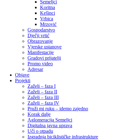
Semeljci
Koritna
Kešinci
Vrbica
Mrzović
Gospodarstvo
Dječji vrtić
Obrazovanje
Vjerske ustanove
Manifestacije
Gradovi prijatelji
Promo video
Adresar
Objave
Projekti
Zaželi – faza I
Zaželi – faza II
Zaželi – faza III
Zaželi – faza IV
Pruži mi ruku – idemo zajedno
Korak dalje
Aglomeracija Semeljci
Digitalna javna uprava
Uči o otpadu
Izgradnja biciklističke infrastrukture