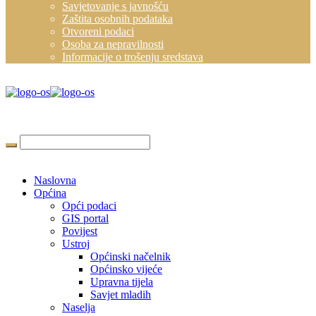
Savjetovanje s javnošću
Zaštita osobnih podataka
Otvoreni podaci
Osoba za nepravilnosti
Informacije o trošenju sredstava
Naslovna
Općina
Opći podaci
GIS portal
Povijest
Ustroj
Općinski načelnik
Općinsko vijeće
Upravna tijela
Savjet mladih
Naselja