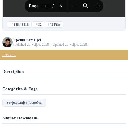
148.48 KB
32
1 Files
Općina Semeljci
Published 26. veljače 2020. · Updated 26. veljače 2020.
Preuzmi
Description
Categories & Tags
Savjetovanje s javnošću
Similar Downloads