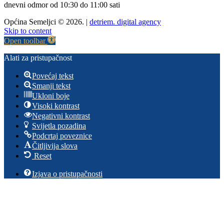
dnevni odmor od 10:30 do 11:00 sati
Općina Semeljci © 2026. |
detriem. digital agency
Skip to content
Open toolbar
Alati za pristupačnost
Povećaj tekst
Smanji tekst
Ukloni boje
Visoki kontrast
Negativni kontrast
Svijetla pozadina
Podcrtaj poveznice
Čitljivija slova
Reset
Izjava o pristupačnosti