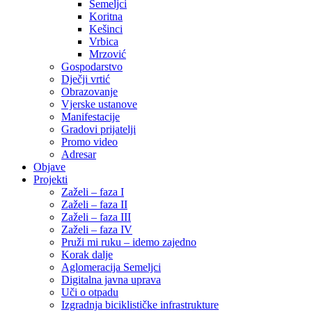
Semeljci
Koritna
Kešinci
Vrbica
Mrzović
Gospodarstvo
Dječji vrtić
Obrazovanje
Vjerske ustanove
Manifestacije
Gradovi prijatelji
Promo video
Adresar
Objave
Projekti
Zaželi – faza I
Zaželi – faza II
Zaželi – faza III
Zaželi – faza IV
Pruži mi ruku – idemo zajedno
Korak dalje
Aglomeracija Semeljci
Digitalna javna uprava
Uči o otpadu
Izgradnja biciklističke infrastrukture