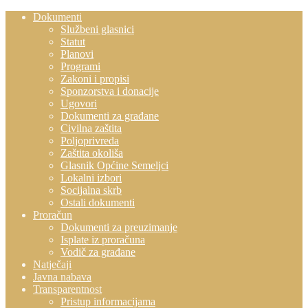
Dokumenti
Službeni glasnici
Statut
Planovi
Programi
Zakoni i propisi
Sponzorstva i donacije
Ugovori
Dokumenti za građane
Civilna zaštita
Poljoprivreda
Zaštita okoliša
Glasnik Općine Semeljci
Lokalni izbori
Socijalna skrb
Ostali dokumenti
Proračun
Dokumenti za preuzimanje
Isplate iz proračuna
Vodič za građane
Natječaji
Javna nabava
Transparentnost
Pristup informacijama