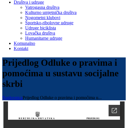
Društva i udruge
Vatrogasna društva
Kulturno umjetnička društva
Nogometni klubovi
Športsko-ribolovne udruge
Udruge biciklista
Lovačka društva
Humanitarne udruge
Komunalno
Kontakt
Prijedlog Odluke o pravima i
pomoćima u sustavu socijalne
skrbi
Naslovnica
Prijedlog Odluke o pravima i pomoćima u...