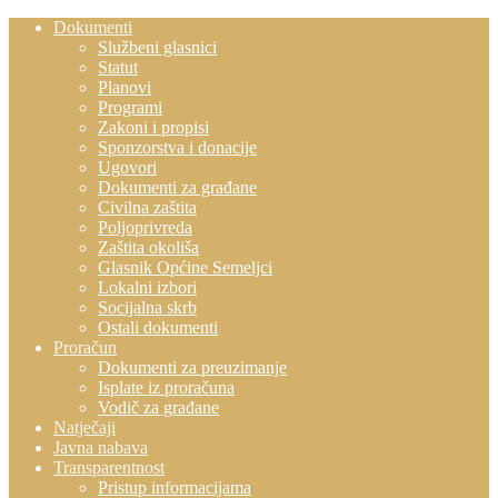
Dokumenti
Službeni glasnici
Statut
Planovi
Programi
Zakoni i propisi
Sponzorstva i donacije
Ugovori
Dokumenti za građane
Civilna zaštita
Poljoprivreda
Zaštita okoliša
Glasnik Općine Semeljci
Lokalni izbori
Socijalna skrb
Ostali dokumenti
Proračun
Dokumenti za preuzimanje
Isplate iz proračuna
Vodič za građane
Natječaji
Javna nabava
Transparentnost
Pristup informacijama