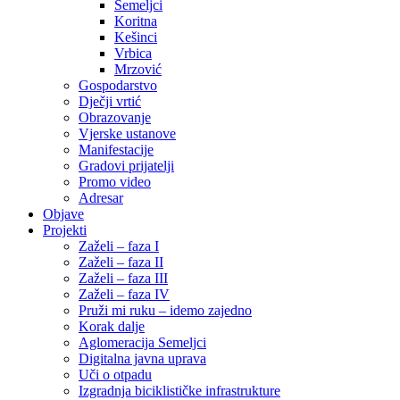
Semeljci
Koritna
Kešinci
Vrbica
Mrzović
Gospodarstvo
Dječji vrtić
Obrazovanje
Vjerske ustanove
Manifestacije
Gradovi prijatelji
Promo video
Adresar
Objave
Projekti
Zaželi – faza I
Zaželi – faza II
Zaželi – faza III
Zaželi – faza IV
Pruži mi ruku – idemo zajedno
Korak dalje
Aglomeracija Semeljci
Digitalna javna uprava
Uči o otpadu
Izgradnja biciklističke infrastrukture