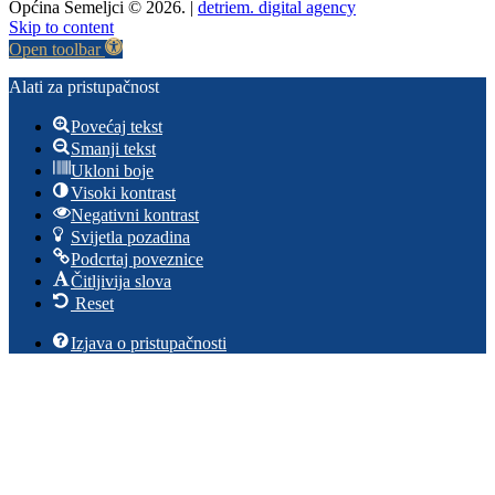
Općina Semeljci © 2026. |
detriem. digital agency
Skip to content
Open toolbar
Alati za pristupačnost
Povećaj tekst
Smanji tekst
Ukloni boje
Visoki kontrast
Negativni kontrast
Svijetla pozadina
Podcrtaj poveznice
Čitljivija slova
Reset
Izjava o pristupačnosti