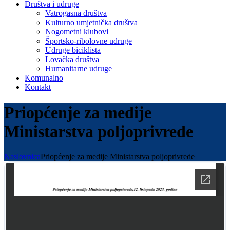
Društva i udruge
Vatrogasna društva
Kulturno umjetnička društva
Nogometni klubovi
Športsko-ribolovne udruge
Udruge biciklista
Lovačka društva
Humanitarne udruge
Komunalno
Kontakt
Priopćenje za medije
Ministarstva poljoprivrede
Naslovnica
Priopćenje za medije Ministarstva poljoprivrede