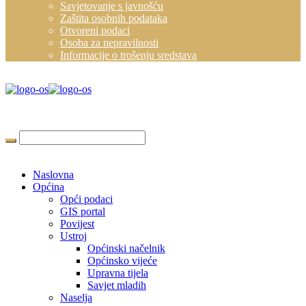
Savjetovanje s javnošću
Zaštita osobnih podataka
Otvoreni podaci
Osoba za nepravilnosti
Informacije o trošenju sredstava
Naslovna
Općina
Opći podaci
GIS portal
Povijest
Ustroj
Općinski načelnik
Općinsko vijeće
Upravna tijela
Savjet mladih
Naselja