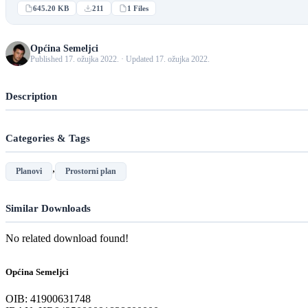
645.20 KB
211
1 Files
Općina Semeljci
Published 17. ožujka 2022. · Updated 17. ožujka 2022.
Description
Categories & Tags
,
Planovi
Prostorni plan
Similar Downloads
No related download found!
Općina Semeljci
OIB: 41900631748