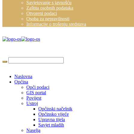
Savjetovanje s javnošću
Zaštita osobnih podataka
Otvoreni podaci
Osoba za nepravilnosti
Informacije o trošenju sredstava
Naslovna
Općina
Opći podaci
GIS portal
Povijest
Ustroj
Općinski načelnik
Općinsko vijeće
Upravna tijela
Savjet mladih
Naselja