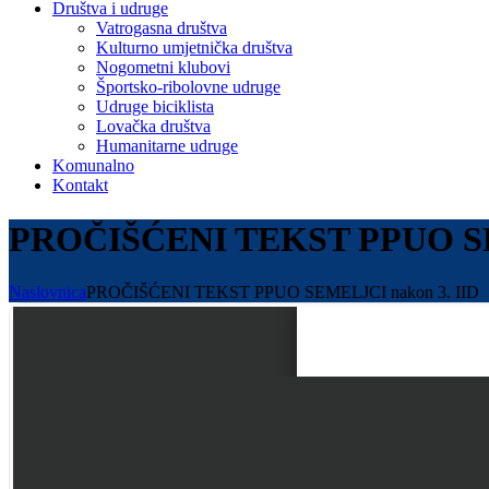
Društva i udruge
Vatrogasna društva
Kulturno umjetnička društva
Nogometni klubovi
Športsko-ribolovne udruge
Udruge biciklista
Lovačka društva
Humanitarne udruge
Komunalno
Kontakt
PROČIŠĆENI TEKST PPUO SE
Naslovnica
PROČIŠĆENI TEKST PPUO SEMELJCI nakon 3. IID