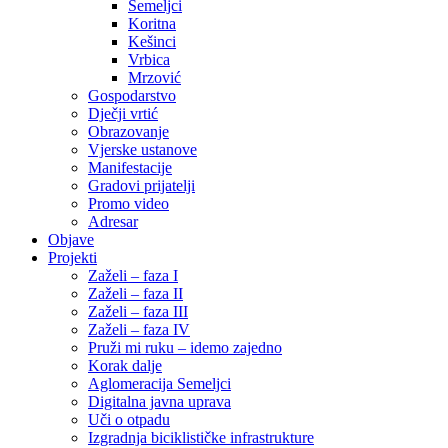
Semeljci
Koritna
Kešinci
Vrbica
Mrzović
Gospodarstvo
Dječji vrtić
Obrazovanje
Vjerske ustanove
Manifestacije
Gradovi prijatelji
Promo video
Adresar
Objave
Projekti
Zaželi – faza I
Zaželi – faza II
Zaželi – faza III
Zaželi – faza IV
Pruži mi ruku – idemo zajedno
Korak dalje
Aglomeracija Semeljci
Digitalna javna uprava
Uči o otpadu
Izgradnja biciklističke infrastrukture