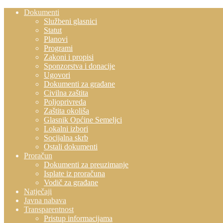
Dokumenti
Službeni glasnici
Statut
Planovi
Programi
Zakoni i propisi
Sponzorstva i donacije
Ugovori
Dokumenti za građane
Civilna zaštita
Poljoprivreda
Zaštita okoliša
Glasnik Općine Semeljci
Lokalni izbori
Socijalna skrb
Ostali dokumenti
Proračun
Dokumenti za preuzimanje
Isplate iz proračuna
Vodič za građane
Natječaji
Javna nabava
Transparentnost
Pristup informacijama