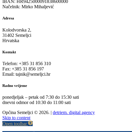
IBAN: HR9425000091838600000
Načelnik: Mirko Mihaljević
Adresa
Kolodvorska 2,
31402 Semeljci
Hrvatska
Kontakt
Telefon: +385 31 856 310
Fax: +385 31 856 197
Email: tajnik@semeljci.hr
Radno vrijeme
ponedjeljak – petak od 7:30 do 15:30 sati
dnevni odmor od 10:30 do 11:00 sati
Općina Semeljci © 2026. |
detriem. digital agency
Skip to content
Open toolbar