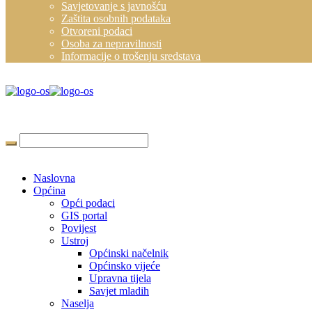
Savjetovanje s javnošću
Zaštita osobnih podataka
Otvoreni podaci
Osoba za nepravilnosti
Informacije o trošenju sredstava
Naslovna
Općina
Opći podaci
GIS portal
Povijest
Ustroj
Općinski načelnik
Općinsko vijeće
Upravna tijela
Savjet mladih
Naselja