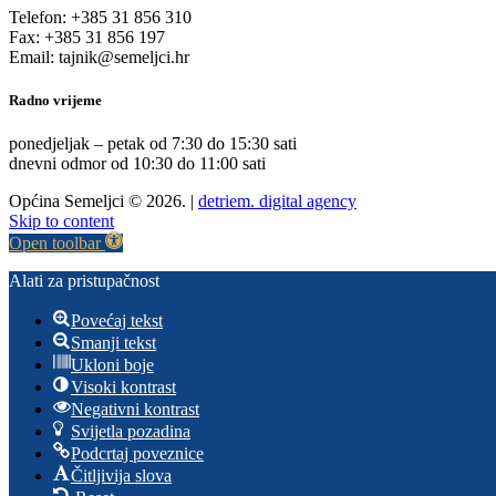
Telefon: +385 31 856 310
Fax: +385 31 856 197
Email: tajnik@semeljci.hr
Radno vrijeme
ponedjeljak – petak od 7:30 do 15:30 sati
dnevni odmor od 10:30 do 11:00 sati
Općina Semeljci © 2026. |
detriem. digital agency
Skip to content
Open toolbar
Alati za pristupačnost
Povećaj tekst
Smanji tekst
Ukloni boje
Visoki kontrast
Negativni kontrast
Svijetla pozadina
Podcrtaj poveznice
Čitljivija slova