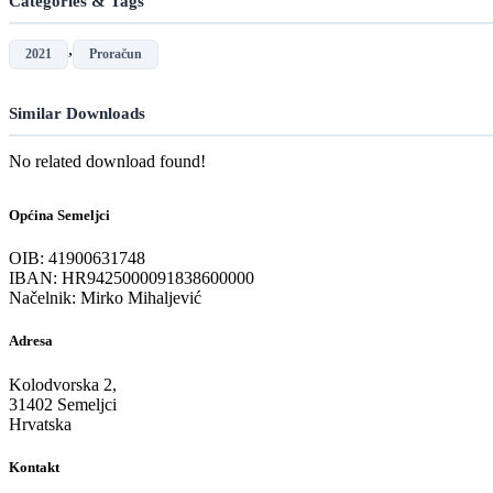
Categories & Tags
,
2021
Proračun
Similar Downloads
No related download found!
Općina Semeljci
OIB: 41900631748
IBAN: HR9425000091838600000
Načelnik: Mirko Mihaljević
Adresa
Kolodvorska 2,
31402 Semeljci
Hrvatska
Kontakt