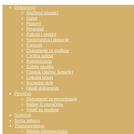
Dokumenti
Službeni glasnici
Statut
Planovi
Programi
Zakoni i propisi
Sponzorstva i donacije
Ugovori
Dokumenti za građane
Civilna zaštita
Poljoprivreda
Zaštita okoliša
Glasnik Općine Semeljci
Lokalni izbori
Socijalna skrb
Ostali dokumenti
Proračun
Dokumenti za preuzimanje
Isplate iz proračuna
Vodič za građane
Natječaji
Javna nabava
Transparentnost
Pristup informacijama