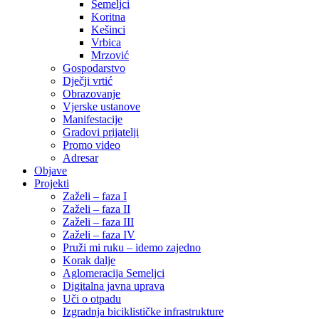
Semeljci
Koritna
Kešinci
Vrbica
Mrzović
Gospodarstvo
Dječji vrtić
Obrazovanje
Vjerske ustanove
Manifestacije
Gradovi prijatelji
Promo video
Adresar
Objave
Projekti
Zaželi – faza I
Zaželi – faza II
Zaželi – faza III
Zaželi – faza IV
Pruži mi ruku – idemo zajedno
Korak dalje
Aglomeracija Semeljci
Digitalna javna uprava
Uči o otpadu
Izgradnja biciklističke infrastrukture