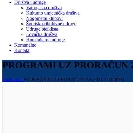
Društva i udruge
Vatrogasna društva
Kulturno umjetnička društva
Nogometni klubovi
Športsko-ribolovne udruge
Udruge biciklista
Lovačka društva
Humanitarne udruge
Komunalno
Kontakt
PROGRAMI UZ PRORAČUN Z
Naslovnica
PROGRAMI UZ PRORAČUN ZA 2021. GODINU