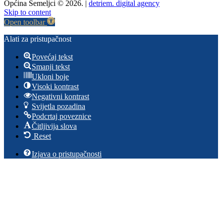
Općina Semeljci © 2026. |
detriem. digital agency
Skip to content
Open toolbar
Alati za pristupačnost
Povećaj tekst
Smanji tekst
Ukloni boje
Visoki kontrast
Negativni kontrast
Svijetla pozadina
Podcrtaj poveznice
Čitljivija slova
Reset
Izjava o pristupačnosti