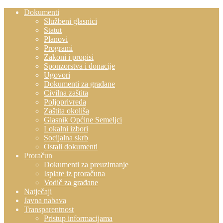
Dokumenti
Službeni glasnici
Statut
Planovi
Programi
Zakoni i propisi
Sponzorstva i donacije
Ugovori
Dokumenti za građane
Civilna zaštita
Poljoprivreda
Zaštita okoliša
Glasnik Općine Semeljci
Lokalni izbori
Socijalna skrb
Ostali dokumenti
Proračun
Dokumenti za preuzimanje
Isplate iz proračuna
Vodič za građane
Natječaji
Javna nabava
Transparentnost
Pristup informacijama