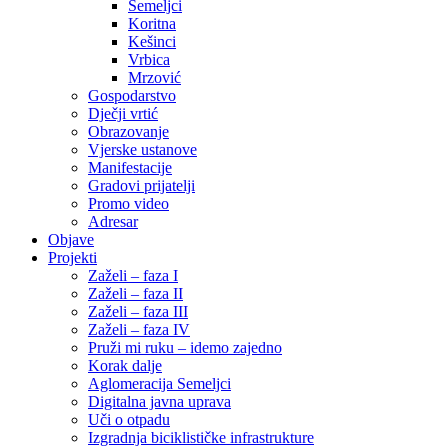
Semeljci
Koritna
Kešinci
Vrbica
Mrzović
Gospodarstvo
Dječji vrtić
Obrazovanje
Vjerske ustanove
Manifestacije
Gradovi prijatelji
Promo video
Adresar
Objave
Projekti
Zaželi – faza I
Zaželi – faza II
Zaželi – faza III
Zaželi – faza IV
Pruži mi ruku – idemo zajedno
Korak dalje
Aglomeracija Semeljci
Digitalna javna uprava
Uči o otpadu
Izgradnja biciklističke infrastrukture