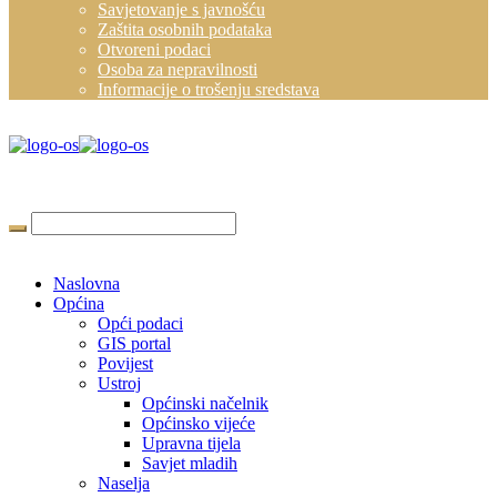
Savjetovanje s javnošću
Zaštita osobnih podataka
Otvoreni podaci
Osoba za nepravilnosti
Informacije o trošenju sredstava
Naslovna
Općina
Opći podaci
GIS portal
Povijest
Ustroj
Općinski načelnik
Općinsko vijeće
Upravna tijela
Savjet mladih
Naselja