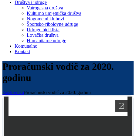
Društva i udruge
Vatrogasna društva
Kulturno umjetnička društva
Nogometni klubovi
Športsko-ribolovne udruge
Udruge biciklista
Lovačka društva
Humanitarne udruge
Komunalno
Kontakt
Proračunski vodič za 2020.
godinu
Naslovnica
Proračunski vodič za 2020. godinu