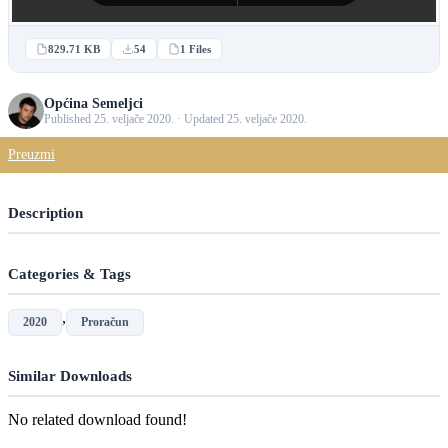
829.71 KB
54
1 Files
Općina Semeljci
Published 25. veljače 2020. · Updated 25. veljače 2020.
Preuzmi
Description
Categories & Tags
,
2020
Proračun
Similar Downloads
No related download found!