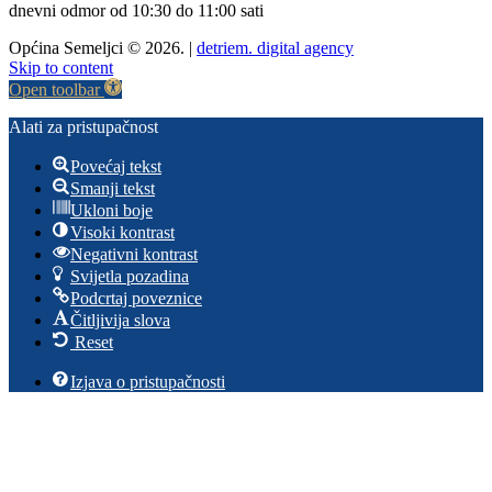
dnevni odmor od 10:30 do 11:00 sati
Općina Semeljci © 2026. |
detriem. digital agency
Skip to content
Open toolbar
Alati za pristupačnost
Povećaj tekst
Smanji tekst
Ukloni boje
Visoki kontrast
Negativni kontrast
Svijetla pozadina
Podcrtaj poveznice
Čitljivija slova
Reset
Izjava o pristupačnosti