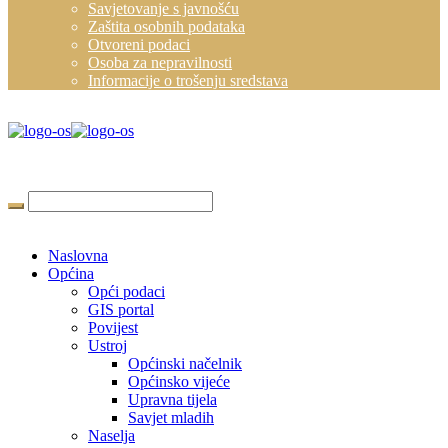
Savjetovanje s javnošću
Zaštita osobnih podataka
Otvoreni podaci
Osoba za nepravilnosti
Informacije o trošenju sredstava
Naslovna
Općina
Opći podaci
GIS portal
Povijest
Ustroj
Općinski načelnik
Općinsko vijeće
Upravna tijela
Savjet mladih
Naselja