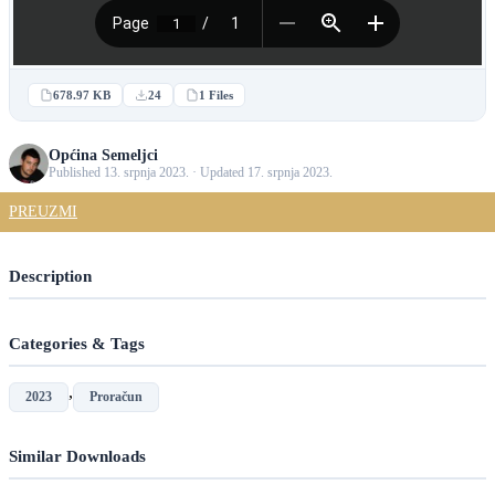
678.97 KB
24
1 Files
Općina Semeljci
Published 13. srpnja 2023. · Updated 17. srpnja 2023.
PREUZMI
Description
Categories & Tags
,
2023
Proračun
Similar Downloads