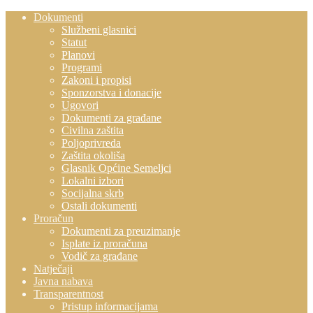
Dokumenti
Službeni glasnici
Statut
Planovi
Programi
Zakoni i propisi
Sponzorstva i donacije
Ugovori
Dokumenti za građane
Civilna zaštita
Poljoprivreda
Zaštita okoliša
Glasnik Općine Semeljci
Lokalni izbori
Socijalna skrb
Ostali dokumenti
Proračun
Dokumenti za preuzimanje
Isplate iz proračuna
Vodič za građane
Natječaji
Javna nabava
Transparentnost
Pristup informacijama