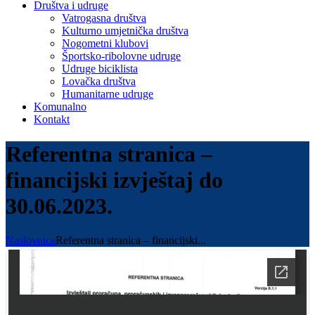
Društva i udruge
Vatrogasna društva
Kulturno umjetnička društva
Nogometni klubovi
Športsko-ribolovne udruge
Udruge biciklista
Lovačka društva
Humanitarne udruge
Komunalno
Kontakt
Referentna stranica –
financijski izvještaj do
30.06.2023.
Naslovnica
Referentna stranica – financijski...