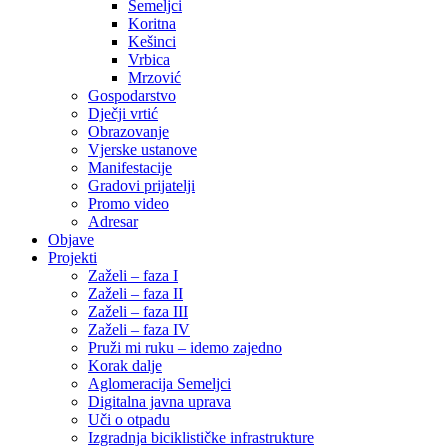
Semeljci
Koritna
Kešinci
Vrbica
Mrzović
Gospodarstvo
Dječji vrtić
Obrazovanje
Vjerske ustanove
Manifestacije
Gradovi prijatelji
Promo video
Adresar
Objave
Projekti
Zaželi – faza I
Zaželi – faza II
Zaželi – faza III
Zaželi – faza IV
Pruži mi ruku – idemo zajedno
Korak dalje
Aglomeracija Semeljci
Digitalna javna uprava
Uči o otpadu
Izgradnja biciklističke infrastrukture