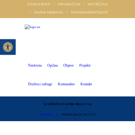
DOKUMENTI
PRORAČUN
NATJEČAJI
JAVNA NABAVA
TRANSPARENTNOST
Open toolbar
Naslovna
Općina
Objave
Projekti
Društva i udruge
Komunalno
Kontakt
SLUŽBENI GLASNIK BROJ 17-24
Naslovnica
Službeni glasnik broj 17-24