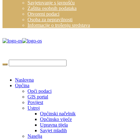
Savjetovanje s javnošću
Zaštita osobnih podataka
Otvoreni podaci
Osoba za nepravilnosti
Informacije o trošenju sredstava
Naslovna
Općina
Opći podaci
GIS portal
Povijest
Ustroj
Općinski načelnik
Općinsko vijeće
Upravna tijela
Savjet mladih
Naselja