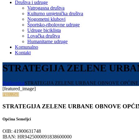
Društva i udruge
Vatrogasna društva
Kulturno umjetnička društva
Nogometni klubovi
Športsko-ribolovne udruge
Udruge biciklista
Lovačka društva
Humanitarne udruge
Komunalno
Kontakt
STRATEGIJA ZELENE URBA
Naslovnica
STRATEGIJA ZELENE URBANE OBNOVE OPĆINE
[featured_image]
PREUZMI
STRATEGIJA ZELENE URBANE OBNOVE OPĆI
Općina Semeljci
OIB: 41900631748
IBAN: HR9425000091838600000