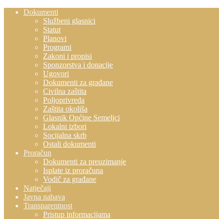
Dokumenti
Službeni glasnici
Statut
Planovi
Programi
Zakoni i propisi
Sponzorstva i donacije
Ugovori
Dokumenti za građane
Civilna zaštita
Poljoprivreda
Zaštita okoliša
Glasnik Općine Semeljci
Lokalni izbori
Socijalna skrb
Ostali dokumenti
Proračun
Dokumenti za preuzimanje
Isplate iz proračuna
Vodič za građane
Natječaji
Javna nabava
Transparentnost
Pristup informacijama