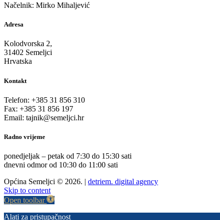
Načelnik: Mirko Mihaljević
Adresa
Kolodvorska 2,
31402 Semeljci
Hrvatska
Kontakt
Telefon: +385 31 856 310
Fax: +385 31 856 197
Email: tajnik@semeljci.hr
Radno vrijeme
ponedjeljak – petak od 7:30 do 15:30 sati
dnevni odmor od 10:30 do 11:00 sati
Općina Semeljci © 2026. |
detriem. digital agency
Skip to content
Open toolbar
Alati za pristupačnost