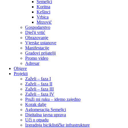
Semeljci
Koritna
Kešinci
Vrbica
Mrzović
Gospodarstvo
Dječji vrtić
Obrazovanje
Vjerske ustanove
Manifestacije
Gradovi prijatelji
Promo video
Adresar
Objave
Projekti
Zaželi – faza I
Zaželi – faza II
Zaželi – faza III
Zaželi – faza IV
Pruži mi ruku – idemo zajedno
Korak dalje
Aglomeracija Semeljci
Digitalna javna uprava
Uči o otpadu
Izgradnja biciklističke infrastrukture