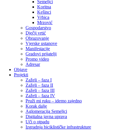
Semeljci
Koritna
Kešinci
Vrbica
Mrzović
Gospodarstvo
Dječji vrtić
Obrazovanje
Vjerske ustanove
Manifestacije
Gradovi prijatelji
Promo video
Adresar
Objave
Projekti
Zaželi – faza I
Zaželi – faza II
Zaželi – faza III
Zaželi – faza IV
Pruži mi ruku – idemo zajedno
Korak dalje
Aglomeracija Semeljci
Digitalna javna uprava
Uči o otpadu
Izgradnja biciklističke infrastrukture