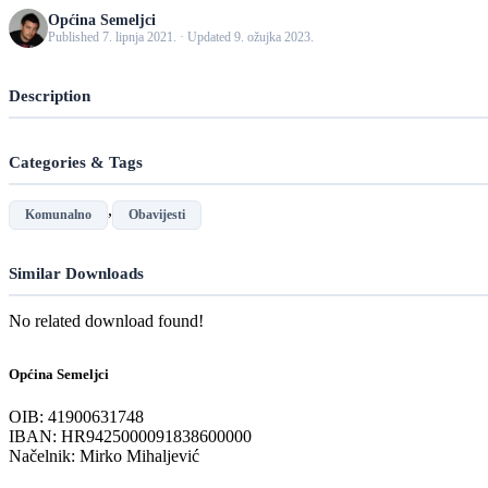
Općina Semeljci
Published 7. lipnja 2021. · Updated 9. ožujka 2023.
Description
Categories & Tags
,
Komunalno
Obavijesti
Similar Downloads
No related download found!
Općina Semeljci
OIB: 41900631748
IBAN: HR9425000091838600000
Načelnik: Mirko Mihaljević