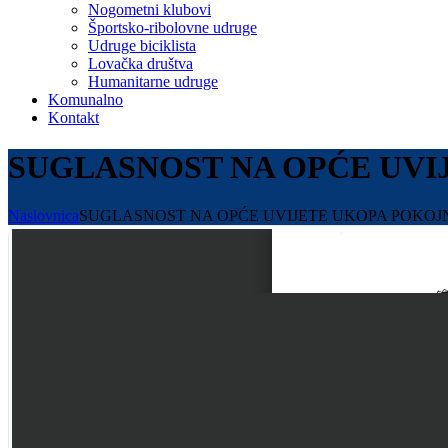
Nogometni klubovi
Športsko-ribolovne udruge
Udruge biciklista
Lovačka društva
Humanitarne udruge
Komunalno
Kontakt
SUGLASNOST NA OPĆE UVI
Naslovnica
SUGLASNOST NA OPĆE UVIJETE UKOPA POKOJN