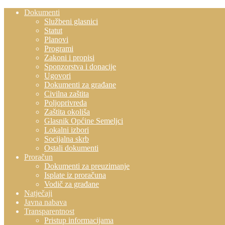
Dokumenti
Službeni glasnici
Statut
Planovi
Programi
Zakoni i propisi
Sponzorstva i donacije
Ugovori
Dokumenti za građane
Civilna zaštita
Poljoprivreda
Zaštita okoliša
Glasnik Općine Semeljci
Lokalni izbori
Socijalna skrb
Ostali dokumenti
Proračun
Dokumenti za preuzimanje
Isplate iz proračuna
Vodič za građane
Natječaji
Javna nabava
Transparentnost
Pristup informacijama