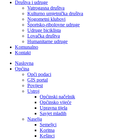
Društva i udruge
Vatrogasna društva
Kulturno umjetnička društva
Nogometni klubovi
Športsko-ribolovne udruge
Udruge biciklista
Lovačka društva
Humanitarne udruge
Komunalno
Kontakt
Naslovna
Općina
Opći podaci
GIS portal
Povijest
Ustroj
Općinski načelnik
Općinsko vijeće
Upravna tijela
Savjet mladih
Naselja
Semeljci
Koritna
Kešinci