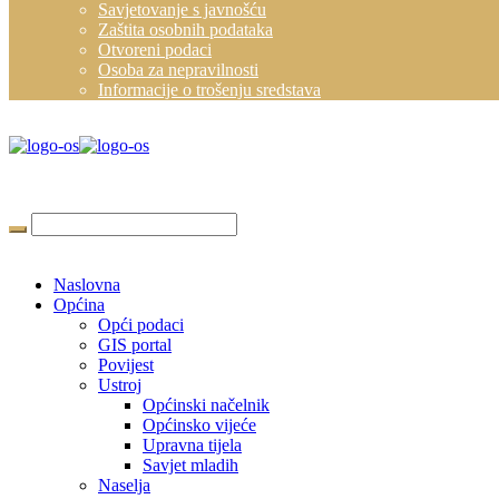
Savjetovanje s javnošću
Zaštita osobnih podataka
Otvoreni podaci
Osoba za nepravilnosti
Informacije o trošenju sredstava
Naslovna
Općina
Opći podaci
GIS portal
Povijest
Ustroj
Općinski načelnik
Općinsko vijeće
Upravna tijela
Savjet mladih
Naselja