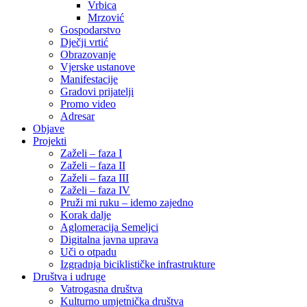
Vrbica
Mrzović
Gospodarstvo
Dječji vrtić
Obrazovanje
Vjerske ustanove
Manifestacije
Gradovi prijatelji
Promo video
Adresar
Objave
Projekti
Zaželi – faza I
Zaželi – faza II
Zaželi – faza III
Zaželi – faza IV
Pruži mi ruku – idemo zajedno
Korak dalje
Aglomeracija Semeljci
Digitalna javna uprava
Uči o otpadu
Izgradnja biciklističke infrastrukture
Društva i udruge
Vatrogasna društva
Kulturno umjetnička društva