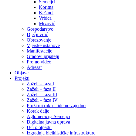
Semeljci
Koritna
Kešinci
Vrbica
Mrzović
Gospodarstvo
Dječji vrtić
Obrazovanje
Vjerske ustanove
Manifestacije
Gradovi prijatelji
Promo video
Adresar
Objave
Projekti
Zaželi – faza I
Zaželi – faza II
Zaželi – faza III
Zaželi – faza IV
Pruži mi ruku – idemo zajedno
Korak dalje
Aglomeracija Semeljci
Digitalna javna uprava
Uči o otpadu
Izgradnja biciklističke infrastrukture