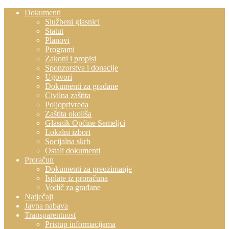
Dokumenti
Službeni glasnici
Statut
Planovi
Programi
Zakoni i propisi
Sponzorstva i donacije
Ugovori
Dokumenti za građane
Civilna zaštita
Poljoprivreda
Zaštita okoliša
Glasnik Općine Semeljci
Lokalni izbori
Socijalna skrb
Ostali dokumenti
Proračun
Dokumenti za preuzimanje
Isplate iz proračuna
Vodič za građane
Natječaji
Javna nabava
Transparentnost
Pristup informacijama