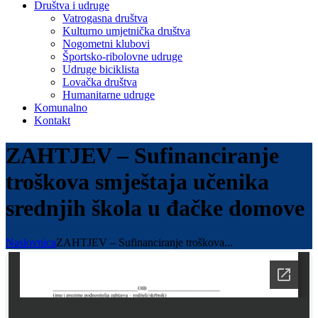
Društva i udruge
Vatrogasna društva
Kulturno umjetnička društva
Nogometni klubovi
Športsko-ribolovne udruge
Udruge biciklista
Lovačka društva
Humanitarne udruge
Komunalno
Kontakt
ZAHTJEV – Sufinanciranje
troškova smještaja učenika
srednjih škola u đačke domove
Naslovnica
ZAHTJEV – Sufinanciranje troškova...