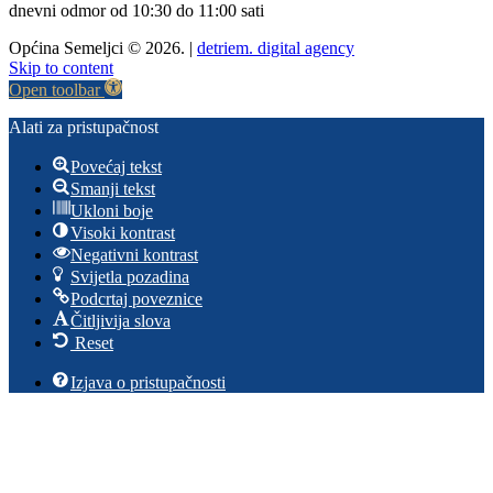
dnevni odmor od 10:30 do 11:00 sati
Općina Semeljci © 2026. |
detriem. digital agency
Skip to content
Open toolbar
Alati za pristupačnost
Povećaj tekst
Smanji tekst
Ukloni boje
Visoki kontrast
Negativni kontrast
Svijetla pozadina
Podcrtaj poveznice
Čitljivija slova
Reset
Izjava o pristupačnosti