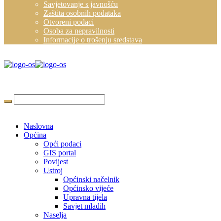
Savjetovanje s javnošću
Zaštita osobnih podataka
Otvoreni podaci
Osoba za nepravilnosti
Informacije o trošenju sredstava
Naslovna
Općina
Opći podaci
GIS portal
Povijest
Ustroj
Općinski načelnik
Općinsko vijeće
Upravna tijela
Savjet mladih
Naselja