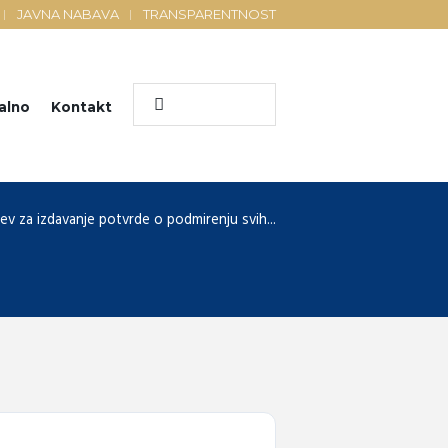
JAVNA NABAVA
TRANSPARENTNOST
alno
Kontakt
ev za izdavanje potvrde o podmirenju svih...