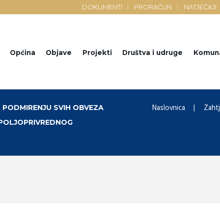
DOKUMENTI
PRORAČUN
NATJEČAJI
Općina
Objave
Projekti
Društva i udruge
Komun
Naslovnica
Zahtj
 PODMIRENJU SVIH OBVEZA
 POLJOPRIVREDNOG