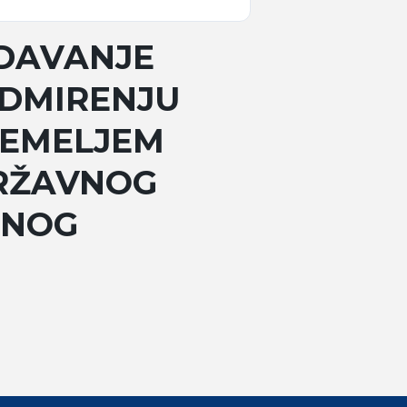
ZDAVANJE
ODMIRENJU
TEMELJEM
DRŽAVNOG
DNOG