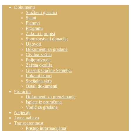
Dokumenti
Službeni glasnici
Statut
Planovi
Programi
Zakoni i propisi
Sponzorstva i donacije
Ugovori
Dokumenti za građane
Civilna zaštita
Poljoprivreda
Zaštita okoliša
Glasnik Općine Semeljci
Lokalni izbori
Socijalna skrb
Ostali dokumenti
Proračun
Dokumenti za preuzimanje
Isplate iz proračuna
Vodič za građane
Natječaji
Javna nabava
Transparentnost
Pristup informacijama