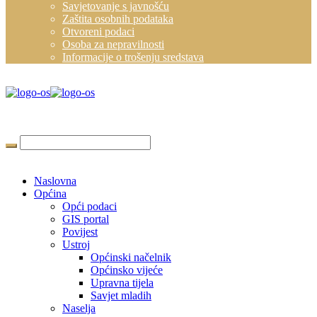
Savjetovanje s javnošću
Zaštita osobnih podataka
Otvoreni podaci
Osoba za nepravilnosti
Informacije o trošenju sredstava
Naslovna
Općina
Opći podaci
GIS portal
Povijest
Ustroj
Općinski načelnik
Općinsko vijeće
Upravna tijela
Savjet mladih
Naselja