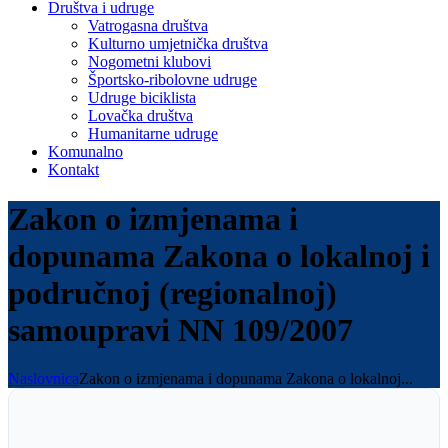
Društva i udruge
Vatrogasna društva
Kulturno umjetnička društva
Nogometni klubovi
Športsko-ribolovne udruge
Udruge biciklista
Lovačka društva
Humanitarne udruge
Komunalno
Kontakt
Zakon o izmjenama i
dopunama Zakona o lokalnoj i
područnoj (regionalnoj)
samoupravi NN 109/2007
Naslovnica
Zakon o izmjenama i dopunama Zakona o lokalnoj...