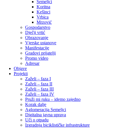
Semeljci
Koritna
Kešinci
Vrbica
Mrzović
Gospodarstvo
Dječji vrtić
Obrazovanje
Vjerske ustanove
Manifestacije
Gradovi prijatelji
Promo video
Adresar
Objave
Projekti
Zaželi – faza I
Zaželi – faza II
Zaželi – faza III
Zaželi – faza IV
Pruži mi ruku – idemo zajedno
Korak dalje
Aglomeracija Semeljci
Digitalna javna uprava
Uči o otpadu
Izgradnja biciklističke infrastrukture