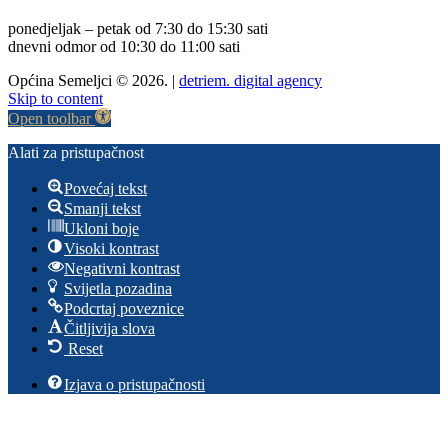
ponedjeljak – petak od 7:30 do 15:30 sati
dnevni odmor od 10:30 do 11:00 sati
Općina Semeljci © 2026. |
detriem. digital agency
Skip to content
Open toolbar
Alati za pristupačnost
Povećaj tekst
Smanji tekst
Ukloni boje
Visoki kontrast
Negativni kontrast
Svijetla pozadina
Podcrtaj poveznice
Čitljivija slova
Reset
Izjava o pristupačnosti