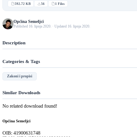
592.72 KB
56
1 Files
Općina Semeljci
Published 16. lipnja 2020. · Updated 16. lipnja 2020.
Description
Categories & Tags
Zakoni i propisi
Similar Downloads
No related download found!
Općina Semeljci
OIB: 41900631748