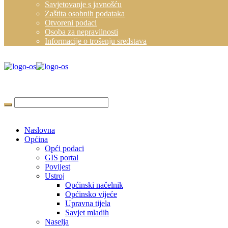
Savjetovanje s javnošću
Zaštita osobnih podataka
Otvoreni podaci
Osoba za nepravilnosti
Informacije o trošenju sredstava
Naslovna
Općina
Opći podaci
GIS portal
Povijest
Ustroj
Općinski načelnik
Općinsko vijeće
Upravna tijela
Savjet mladih
Naselja