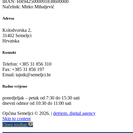
IBAN: HR9425000091838600000
Načelnik: Mirko Mihaljević
Adresa
Kolodvorska 2,
31402 Semeljci
Hrvatska
Kontakt
Telefon: +385 31 856 310
Fax: +385 31 856 197
Email: tajnik@semeljci.hr
Radno vrijeme
ponedjeljak – petak od 7:30 do 15:30 sati
dnevni odmor od 10:30 do 11:00 sati
Općina Semeljci © 2026. |
detriem. digital agency
Skip to content
Open toolbar