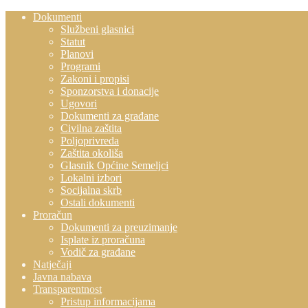
Dokumenti
Službeni glasnici
Statut
Planovi
Programi
Zakoni i propisi
Sponzorstva i donacije
Ugovori
Dokumenti za građane
Civilna zaštita
Poljoprivreda
Zaštita okoliša
Glasnik Općine Semeljci
Lokalni izbori
Socijalna skrb
Ostali dokumenti
Proračun
Dokumenti za preuzimanje
Isplate iz proračuna
Vodič za građane
Natječaji
Javna nabava
Transparentnost
Pristup informacijama