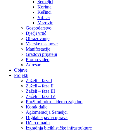
Semeljci
Koritna
Kešinci
Vrbica
Mrzović
Gospodarstvo
Dječji vrtić
Obrazovanje
Vjerske ustanove
Manifestacije
Gradovi prijatelji
Promo video
Adresar
Objave
Projekti
Zaželi – faza I
Zaželi – faza II
Zaželi – faza III
Zaželi – faza IV
Pruži mi ruku – idemo zajedno
Korak dalje
Aglomeracija Semeljci
Digitalna javna uprava
Uči o otpadu
Izgradnja biciklističke infrastrukture