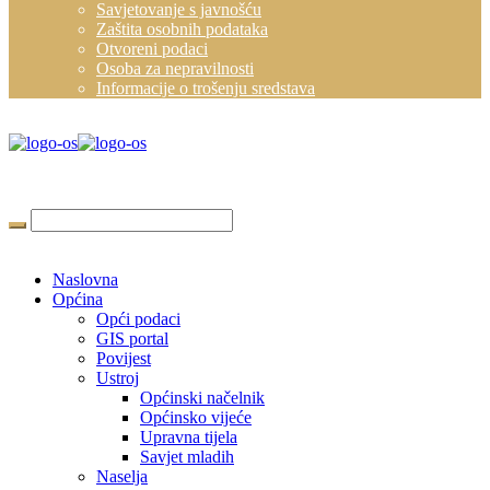
Savjetovanje s javnošću
Zaštita osobnih podataka
Otvoreni podaci
Osoba za nepravilnosti
Informacije o trošenju sredstava
Naslovna
Općina
Opći podaci
GIS portal
Povijest
Ustroj
Općinski načelnik
Općinsko vijeće
Upravna tijela
Savjet mladih
Naselja