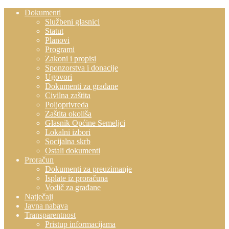
Dokumenti
Službeni glasnici
Statut
Planovi
Programi
Zakoni i propisi
Sponzorstva i donacije
Ugovori
Dokumenti za građane
Civilna zaštita
Poljoprivreda
Zaštita okoliša
Glasnik Općine Semeljci
Lokalni izbori
Socijalna skrb
Ostali dokumenti
Proračun
Dokumenti za preuzimanje
Isplate iz proračuna
Vodič za građane
Natječaji
Javna nabava
Transparentnost
Pristup informacijama