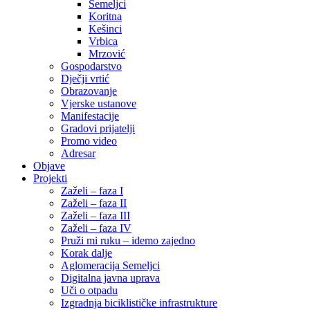
Semeljci
Koritna
Kešinci
Vrbica
Mrzović
Gospodarstvo
Dječji vrtić
Obrazovanje
Vjerske ustanove
Manifestacije
Gradovi prijatelji
Promo video
Adresar
Objave
Projekti
Zaželi – faza I
Zaželi – faza II
Zaželi – faza III
Zaželi – faza IV
Pruži mi ruku – idemo zajedno
Korak dalje
Aglomeracija Semeljci
Digitalna javna uprava
Uči o otpadu
Izgradnja biciklističke infrastrukture