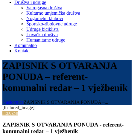
Društva i udruge
Vatrogasna društva
Kulturno umjetnička društva
Nogometni klubovi
Športsko-ribolovne udruge
Udruge biciklista
Lovačka društva
Humanitarne udruge
Komunalno
Kontakt
ZAPISNIK S OTVARANJA
PONUDA – referent-
komunalni redar – 1 vježbenik
Naslovnica
ZAPISNIK S OTVARANJA PONUDA –...
[featured_image]
PREUZMI
ZAPISNIK S OTVARANJA PONUDA - referent-
komunalni redar – 1 vježbenik