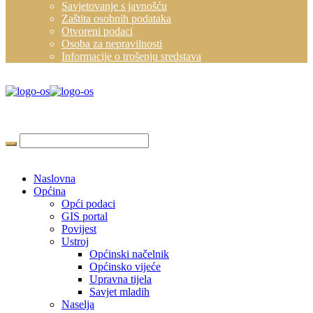
Savjetovanje s javnošću
Zaštita osobnih podataka
Otvoreni podaci
Osoba za nepravilnosti
Informacije o trošenju sredstava
Naslovna
Općina
Opći podaci
GIS portal
Povijest
Ustroj
Općinski načelnik
Općinsko vijeće
Upravna tijela
Savjet mladih
Naselja