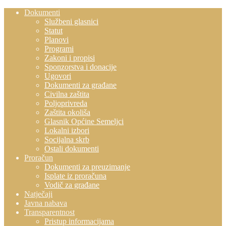
Dokumenti
Službeni glasnici
Statut
Planovi
Programi
Zakoni i propisi
Sponzorstva i donacije
Ugovori
Dokumenti za građane
Civilna zaštita
Poljoprivreda
Zaštita okoliša
Glasnik Općine Semeljci
Lokalni izbori
Socijalna skrb
Ostali dokumenti
Proračun
Dokumenti za preuzimanje
Isplate iz proračuna
Vodič za građane
Natječaji
Javna nabava
Transparentnost
Pristup informacijama