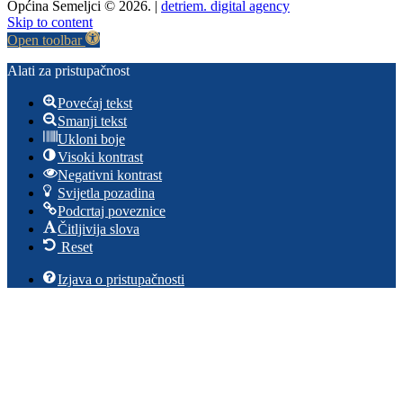
Općina Semeljci © 2026. |
detriem. digital agency
Skip to content
Open toolbar
Alati za pristupačnost
Povećaj tekst
Smanji tekst
Ukloni boje
Visoki kontrast
Negativni kontrast
Svijetla pozadina
Podcrtaj poveznice
Čitljivija slova
Reset
Izjava o pristupačnosti