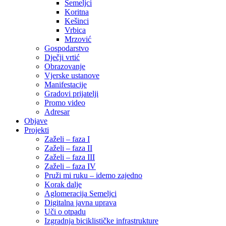
Semeljci
Koritna
Kešinci
Vrbica
Mrzović
Gospodarstvo
Dječji vrtić
Obrazovanje
Vjerske ustanove
Manifestacije
Gradovi prijatelji
Promo video
Adresar
Objave
Projekti
Zaželi – faza I
Zaželi – faza II
Zaželi – faza III
Zaželi – faza IV
Pruži mi ruku – idemo zajedno
Korak dalje
Aglomeracija Semeljci
Digitalna javna uprava
Uči o otpadu
Izgradnja biciklističke infrastrukture