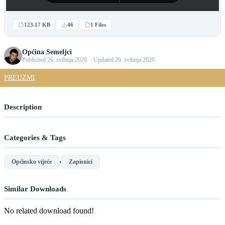
123.17 KB
46
1 Files
Općina Semeljci
Published 26. svibnja 2020. · Updated 26. svibnja 2020.
PREUZMI
Description
Categories & Tags
,
Općinsko vijeće
Zapisnici
Similar Downloads
No related download found!