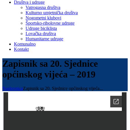
Društva i udruge
Vatrogasna društva
Kulturno umjetnička društva
Nogometni klubovi
Športsko-ribolovne udruge
Udruge biciklista
Lovačka društva
Humanitarne udruge
Komunalno
Kontakt
Zapisnik sa 20. Sjednice
općinskog vijeća – 2019
Naslovnica
Zapisnik sa 20. Sjednice općinskog vijeća...