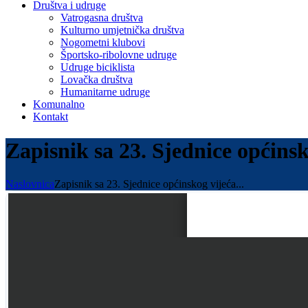
Društva i udruge
Vatrogasna društva
Kulturno umjetnička društva
Nogometni klubovi
Športsko-ribolovne udruge
Udruge biciklista
Lovačka društva
Humanitarne udruge
Komunalno
Kontakt
Zapisnik sa 23. Sjednice općinsk
Naslovnica
Zapisnik sa 23. Sjednice općinskog vijeća...