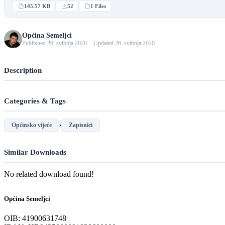
145.57 KB
52
1 Files
Općina Semeljci
Published 26. svibnja 2020. · Updated 26. svibnja 2020.
Description
Categories & Tags
,
Općinsko vijeće
Zapisnici
Similar Downloads
No related download found!
Općina Semeljci
OIB: 41900631748