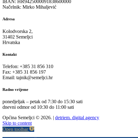
IBAN: HR9425000091838600000
Načelnik: Mirko Mihaljević
Adresa
Kolodvorska 2,
31402 Semeljci
Hrvatska
Kontakt
Telefon: +385 31 856 310
Fax: +385 31 856 197
Email: tajnik@semeljci.hr
Radno vrijeme
ponedjeljak – petak od 7:30 do 15:30 sati
dnevni odmor od 10:30 do 11:00 sati
Općina Semeljci © 2026. |
detriem. digital agency
Skip to content
Open toolbar