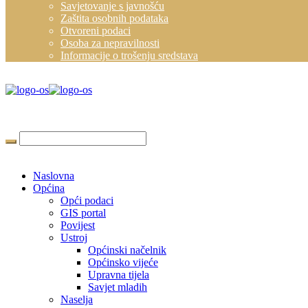
Savjetovanje s javnošću
Zaštita osobnih podataka
Otvoreni podaci
Osoba za nepravilnosti
Informacije o trošenju sredstava
Naslovna
Općina
Opći podaci
GIS portal
Povijest
Ustroj
Općinski načelnik
Općinsko vijeće
Upravna tijela
Savjet mladih
Naselja