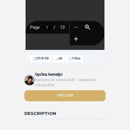
271.91 KB
66
1 Files
Općina Semeljci
Published 26. svibnja 2020. · Updated 26.
svibnja 2020.
PREUZMI
DESCRIPTION