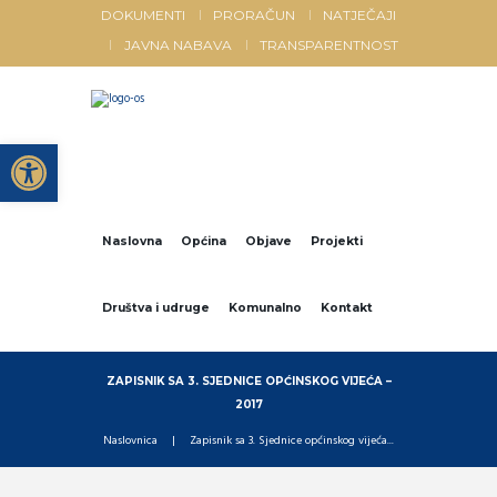
DOKUMENTI
PRORAČUN
NATJEČAJI
JAVNA NABAVA
TRANSPARENTNOST
Open toolbar
Naslovna
Općina
Objave
Projekti
Društva i udruge
Komunalno
Kontakt
ZAPISNIK SA 3. SJEDNICE OPĆINSKOG VIJEĆA –
2017
Naslovnica
Zapisnik sa 3. Sjednice općinskog vijeća...