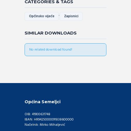
CATEGORIES & TAGS
,
Općinsko vijeće
Zapisnici
SIMILAR DOWNLOADS
No related download found!
Općina Semeljci
OIB: 41900631748
IBAN: HR9425000091838600000
Načelnik: Mirko Mihaljević