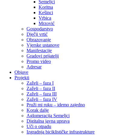
Semeljci
Koritna
Kešinci
Vrbica
Mrzović
Gospodarstvo
Dječji vrtić
Obrazovanje
Vjerske ustanove
Manifestacije
Gradovi prijatelji
Promo video
Adresar
Objave
Projekti
Zaželi – faza I
Zaželi – faza II
Zaželi – faza III
Zaželi – faza IV
Pruži mi ruku – idemo zajedno
Korak dalje
Aglomeracija Semeljci
Digitalna javna uprava
Uči o otpadu
Izgradnja biciklističke infrastrukture