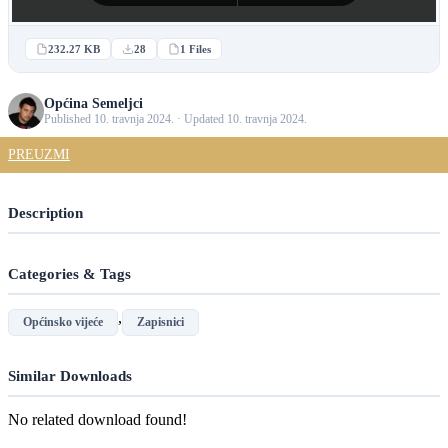
232.27 KB
28
1 Files
Općina Semeljci
Published 10. travnja 2024. · Updated 10. travnja 2024.
PREUZMI
Description
Categories & Tags
,
Općinsko vijeće
Zapisnici
Similar Downloads
No related download found!