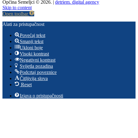
Općina Semeljci © 2026. |
detriem. digital agency
Skip to content
Open toolbar
Alati za pristupačnost
Povećaj tekst
Smanji tekst
Ukloni boje
Visoki kontrast
Negativni kontrast
Svijetla pozadina
Podcrtaj poveznice
Čitljivija slova
Reset
Izjava o pristupačnosti