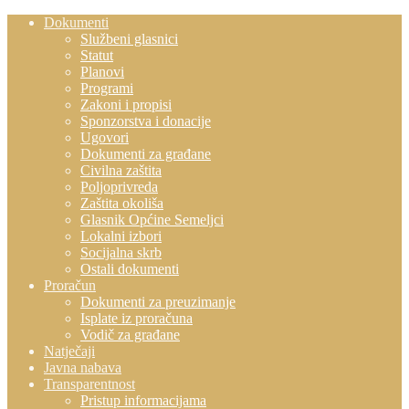
Dokumenti
Službeni glasnici
Statut
Planovi
Programi
Zakoni i propisi
Sponzorstva i donacije
Ugovori
Dokumenti za građane
Civilna zaštita
Poljoprivreda
Zaštita okoliša
Glasnik Općine Semeljci
Lokalni izbori
Socijalna skrb
Ostali dokumenti
Proračun
Dokumenti za preuzimanje
Isplate iz proračuna
Vodič za građane
Natječaji
Javna nabava
Transparentnost
Pristup informacijama