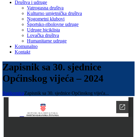
Društva i udruge
Vatrogasna društva
Kulturno umjetnička društva
Nogometni klubovi
Športsko-ribolovne udruge
Udruge biciklista
Lovačka društva
Humanitarne udruge
Komunalno
Kontakt
Zapisnik sa 30. sjednice
Općinskog vijeća – 2024
Naslovnica
Zapisnik sa 30. sjednice Općinskog vijeća...