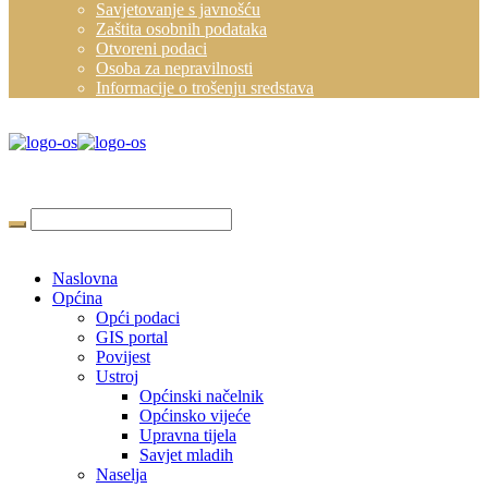
Savjetovanje s javnošću
Zaštita osobnih podataka
Otvoreni podaci
Osoba za nepravilnosti
Informacije o trošenju sredstava
Naslovna
Općina
Opći podaci
GIS portal
Povijest
Ustroj
Općinski načelnik
Općinsko vijeće
Upravna tijela
Savjet mladih
Naselja