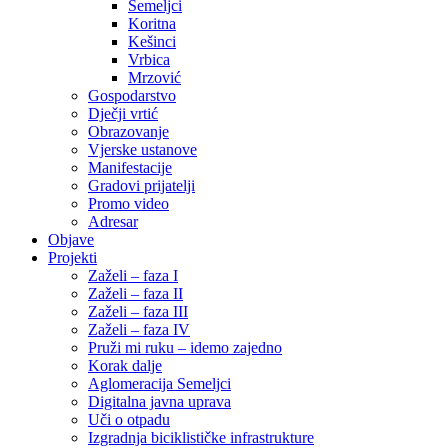
Semeljci
Koritna
Kešinci
Vrbica
Mrzović
Gospodarstvo
Dječji vrtić
Obrazovanje
Vjerske ustanove
Manifestacije
Gradovi prijatelji
Promo video
Adresar
Objave
Projekti
Zaželi – faza I
Zaželi – faza II
Zaželi – faza III
Zaželi – faza IV
Pruži mi ruku – idemo zajedno
Korak dalje
Aglomeracija Semeljci
Digitalna javna uprava
Uči o otpadu
Izgradnja biciklističke infrastrukture