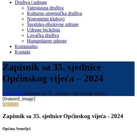
Društva i udruge
Vatrogasna društva
Kulturno umjetnička društva
Nogometni klubovi
Športsko-ribolovne udruge
Udruge biciklista
Lovačka društva
Humanitarne udruge
Komunalno
Kontakt
Zapisnik sa 35. sjednice
Općinskog vijeća – 2024
Naslovnica
Zapisnik sa 35. sjednice Općinskog vijeća...
[featured_image]
PREUZMI
Zapisnik sa 35. sjednice Općinskog vijeća - 2024
Općina Semeljci