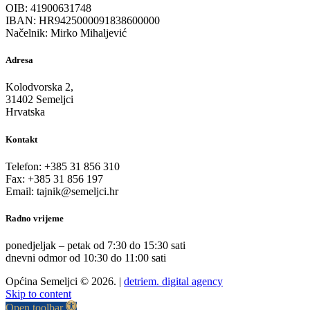
OIB: 41900631748
IBAN: HR9425000091838600000
Načelnik: Mirko Mihaljević
Adresa
Kolodvorska 2,
31402 Semeljci
Hrvatska
Kontakt
Telefon: +385 31 856 310
Fax: +385 31 856 197
Email: tajnik@semeljci.hr
Radno vrijeme
ponedjeljak – petak od 7:30 do 15:30 sati
dnevni odmor od 10:30 do 11:00 sati
Općina Semeljci © 2026. |
detriem. digital agency
Skip to content
Open toolbar