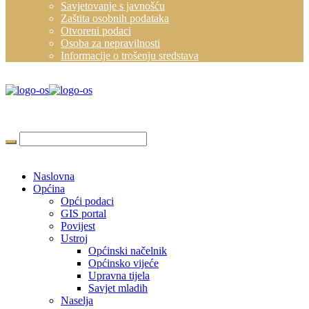
Savjetovanje s javnošću
Zaštita osobnih podataka
Otvoreni podaci
Osoba za nepravilnosti
Informacije o trošenju sredstava
Naslovna
Općina
Opći podaci
GIS portal
Povijest
Ustroj
Općinski načelnik
Općinsko vijeće
Upravna tijela
Savjet mladih
Naselja