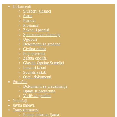
Dokumenti
Službeni glasnici
Statut
Planovi
Programi
Zakoni i propisi
Sponzorstva i donacije
Ugovori
Dokumenti za građane
Civilna zaštita
Poljoprivreda
Zaštita okoliša
Glasnik Općine Semeljci
Lokalni izbori
Socijalna skrb
Ostali dokumenti
Proračun
Dokumenti za preuzimanje
Isplate iz proračuna
Vodič za građane
Natječaji
Javna nabava
Transparentnost
Pristup informacijama