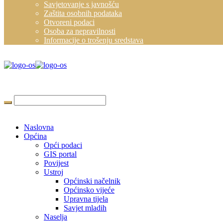
Savjetovanje s javnošću
Zaštita osobnih podataka
Otvoreni podaci
Osoba za nepravilnosti
Informacije o trošenju sredstava
Naslovna
Općina
Opći podaci
GIS portal
Povijest
Ustroj
Općinski načelnik
Općinsko vijeće
Upravna tijela
Savjet mladih
Naselja