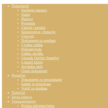
Dokumenti
Službeni glasnici
Statut
Planovi
Programi
Zakoni i propisi
Sponzorstva i donacije
Ugovori
Dokumenti za građane
Civilna zaštita
Poljoprivreda
Zaštita okoliša
Glasnik Općine Semeljci
Lokalni izbori
Socijalna skrb
Ostali dokumenti
Proračun
Dokumenti za preuzimanje
Isplate iz proračuna
Vodič za građane
Natječaji
Javna nabava
Transparentnost
Pristup informacijama