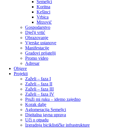
Semeljci
Koritna
Kešinci
Vrbica
Mrzović
Gospodarstvo
Dječji vrtić
Obrazovanje
Vjerske ustanove
Manifestacije
Gradovi prijatelji
Promo video
Adresar
Objave
Projekti
Zaželi – faza I
Zaželi – faza II
Zaželi – faza III
Zaželi – faza IV
Pruži mi ruku – idemo zajedno
Korak dalje
Aglomeracija Semeljci
Digitalna javna uprava
Uči o otpadu
Izgradnja biciklističke infrastrukture