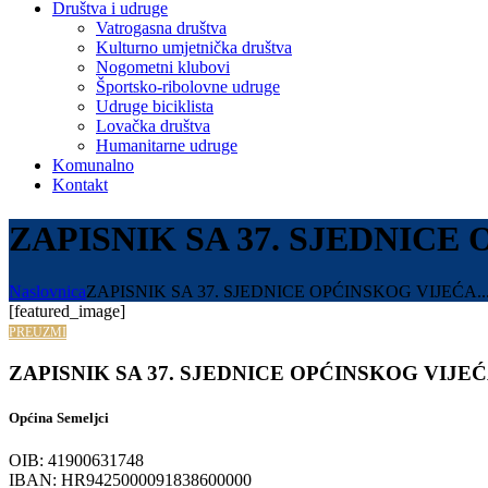
Društva i udruge
Vatrogasna društva
Kulturno umjetnička društva
Nogometni klubovi
Športsko-ribolovne udruge
Udruge biciklista
Lovačka društva
Humanitarne udruge
Komunalno
Kontakt
ZAPISNIK SA 37. SJEDNICE 
Naslovnica
ZAPISNIK SA 37. SJEDNICE OPĆINSKOG VIJEĆA..
[featured_image]
PREUZMI
ZAPISNIK SA 37. SJEDNICE OPĆINSKOG VIJEĆA
Općina Semeljci
OIB: 41900631748
IBAN: HR9425000091838600000