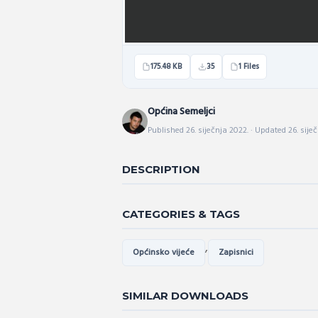
175.48 KB
35
1 Files
Općina Semeljci
Published 26. siječnja 2022. · Updated 26. sije
DESCRIPTION
CATEGORIES & TAGS
,
Općinsko vijeće
Zapisnici
SIMILAR DOWNLOADS