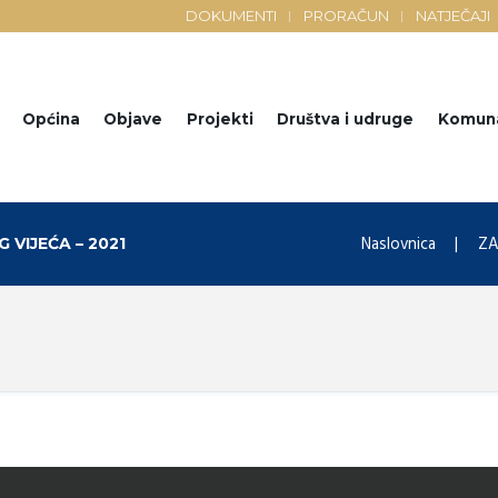
DOKUMENTI
PRORAČUN
NATJEČAJI
Općina
Objave
Projekti
Društva i udruge
Komun
Naslovnica
ZA
 VIJEĆA – 2021