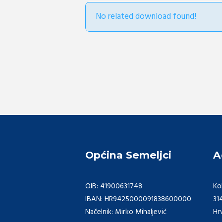
No related download found!
Općina Semeljci
A
OIB: 41900631748
Ko
IBAN: HR9425000091838600000
31
Načelnik: Mirko Mihaljević
Hr