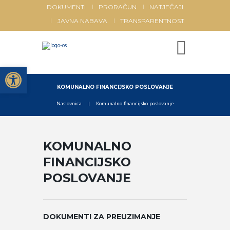
DOKUMENTI
PRORAČUN
NATJEČAJI
JAVNA NABAVA
TRANSPARENTNOST
Open toolbar
KOMUNALNO FINANCIJSKO POSLOVANJE
Naslovnica
Komunalno financijsko poslovanje
KOMUNALNO
FINANCIJSKO
POSLOVANJE
DOKUMENTI ZA PREUZIMANJE