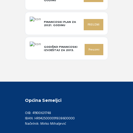
GODINU
FINANCIJSKI PLAN ZA
PREUZMI
2021. GODINU
GODIŠNJI FINANCIJSKI
Preuzmi
IZVJEŠTAJ ZA 2013.
Općina Semeljci
OIB: 41900631748
IBAN: HR9425000091838600000
Načelnik: Mirko Mihaljević