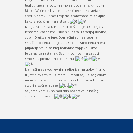
Prisjetili smo se sretnih trenutaka i ubacili ih u
teglicu sreće, a potom smo se upoznali s knjigom
Meika Wikinga: Hygge – danski recept za sretan
život. Napravili smo i cvjetne aranžmane te zaključili
kako sreću čine male stvari.
Druga radionica u Pleternici održana je 30. lipnja s
temama Važnost društvenih igara u starijoj životnoj
dobi i Društvene igre. Domaćini su nas veoma
srdačno dočekali i ugostili, sklopili smo neka nova
prijateljstva, a za kraj radionice zapjevali smo i
bećarac za rastanak. Svojim domovima zaputili
smo se s predivnim poklonima.
Na našim svakodnevnim radionicama uplovili smo
u ljetne avanture uz morsku meditaciju s pogledom
na naš morski pano i daškom vjetra u kosi koje su
stvorile voćne lepeze.
Šaljemo vam puno morskih pozdrava iz našeg
dnevnog boravka!