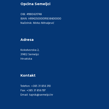
Općina Semeljci
OIB: 41900631748
IBAN: HR9425000091838600000
Načelnik: Mirko Mihaljević
Adresa
Kolodvorska 2,
31402 Semeljci
Hrvatska
Kontakt
Telefon: +385 31 856 310
Fax: +385 31 856 197
Email: tajnik@semeljci.hr