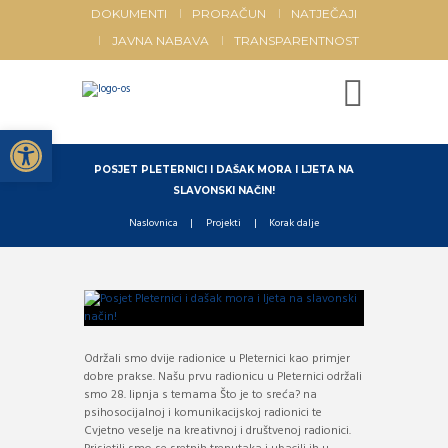
DOKUMENTI
PRORAČUN
NATJEČAJI
JAVNA NABAVA
TRANSPARENTNOST
Open toolbar
POSJET PLETERNICI I DAŠAK MORA I LJETA NA
SLAVONSKI NAČIN!
Naslovnica
Projekti
Korak dalje
Održali smo dvije radionice u Pleternici kao primjer
dobre prakse. Našu prvu radionicu u Pleternici održali
smo 28. lipnja s temama Što je to sreća? na
psihosocijalnoj i komunikacijskoj radionici te
Cvjetno veselje na kreativnoj i društvenoj radionici.