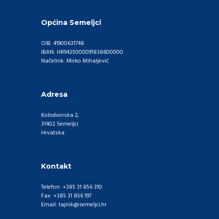
Općina Semeljci
OIB: 41900631748
IBAN: HR9425000091838600000
Načelnik: Mirko Mihaljević
Adresa
Kolodvorska 2,
31402 Semeljci
Hrvatska
Kontakt
Telefon: +385 31 856 310
Fax: +385 31 856 197
Email: tajnik@semeljci.hr