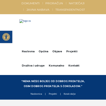
DOKUMENTI
PRORAČUN
NATJEČAJI
JAVNA NABAVA
TRANSPARENTNOST
Open toolbar
Naslovna
Općina
Objave
Projekti
Društva i udruge
Komunalno
Kontakt
“NEMA NIČEG BOLJEG OD DOBROG PRIJATELJA,
OSIM DOBROG PRIJATELJA S ČOKOLADOM.”
Naslovnica
Projekti
Korak dalje