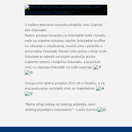
U našem dnevnom boravku obilježili smo Svjetski
dan čokolade!
Nakon pisanja recepata za čokoladne torte i kolače,
naše su vrijedne kuharice ispekle čokoladne muffine.
Uz uživanje u slasticama, naučili smo i ponešto o
proizvodnji čokolade. Proveli smo pokus s dvije vrste
čokolade te odredili na kojem području jezika
osjetimo tamnu i mliječnu čokoladu, a popričali
smo i o utjecaju čokolade na naše osjećaje.
Ovoga smo tjedna posjetili ZOO vrt u Osijeku, a za
kraj putovanja rashladili smo se sladoledom.
“Nema ničeg boljeg od dobrog prijatelja, osim
dobrog prijatelja s čokoladom.
” – Linda Garson